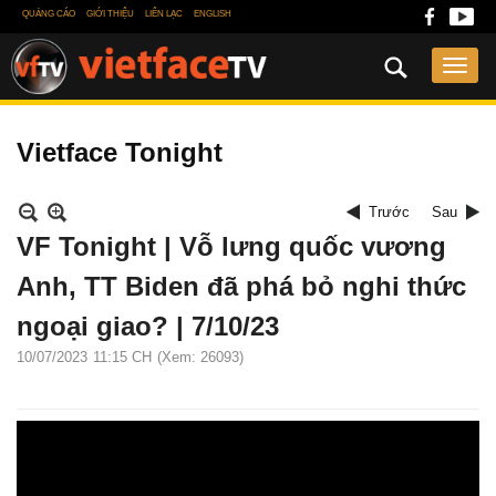
QUẢNG CÁO
GIỚI THIỆU
LIÊN LẠC
ENGLISH
Vietface Tonight
Trước
Sau
VF Tonight | Vỗ lưng quốc vương
Anh, TT Biden đã phá bỏ nghi thức
ngoại giao? | 7/10/23
10/07/2023
11:15 CH
(Xem: 26093)