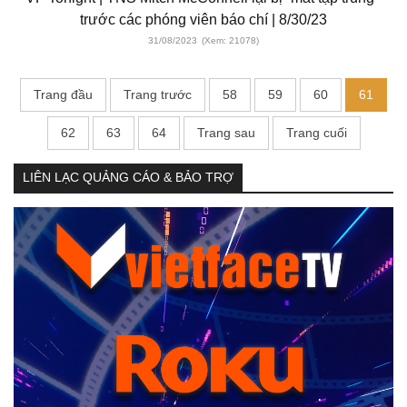
trước các phóng viên báo chí | 8/30/23
31/08/2023
(Xem: 21078)
Trang đầu
Trang trước
58
59
60
61
62
63
64
Trang sau
Trang cuối
LIÊN LẠC QUẢNG CÁO & BẢO TRỢ