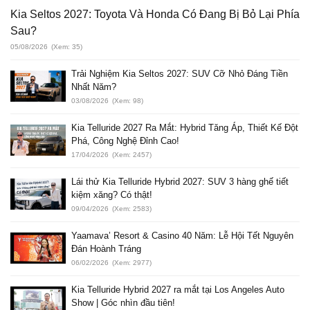
Kia Seltos 2027: Toyota Và Honda Có Đang Bị Bỏ Lại Phía
Sau?
05/08/2026
(Xem: 35)
Trải Nghiệm Kia Seltos 2027: SUV Cỡ Nhỏ Đáng Tiền
Nhất Năm?
03/08/2026
(Xem: 98)
Kia Telluride 2027 Ra Mắt: Hybrid Tăng Áp, Thiết Kế Đột
Phá, Công Nghệ Đỉnh Cao!
17/04/2026
(Xem: 2457)
Lái thử Kia Telluride Hybrid 2027: SUV 3 hàng ghế tiết
kiệm xăng? Có thật!
09/04/2026
(Xem: 2583)
Yaamava’ Resort & Casino 40 Năm: Lễ Hội Tết Nguyên
Đán Hoành Tráng
06/02/2026
(Xem: 2977)
Kia Telluride Hybrid 2027 ra mắt tại Los Angeles Auto
Show | Góc nhìn đầu tiên!