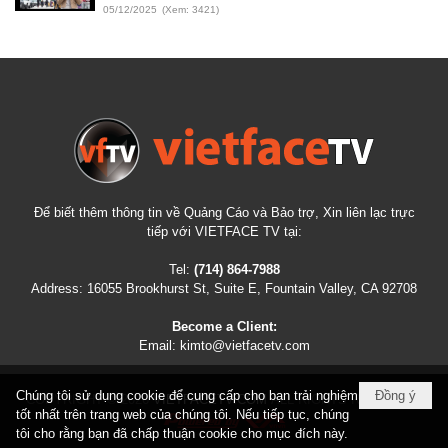
05/12/2025
(Xem: 3421)
Để biết thêm thông tin về Quảng Cáo và Bảo trợ, Xin liên lạc trực
tiếp với VIETFACE TV tại:
Tel:
(714) 864-7988
Address:
16055 Brookhurst St, Suite E, Fountain Valley, CA 92708
Become a Client:
Email:
kimto@vietfacetv.com
Chúng tôi sử dụng cookie để cung cấp cho bạn trải nghiệm
Đồng ý
COPYRIGHT © 2026
VIETFACETV.COM
ALL RIGHTS RESERVED
tốt nhất trên trang web của chúng tôi. Nếu tiếp tục, chúng
tôi cho rằng bạn đã chấp thuận cookie cho mục đích này.