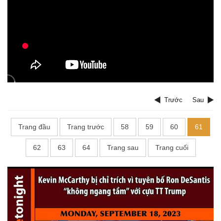
Trước
Sau
Trang đầu
Trang trước
58
59
60
61
62
63
64
Trang sau
Trang cuối