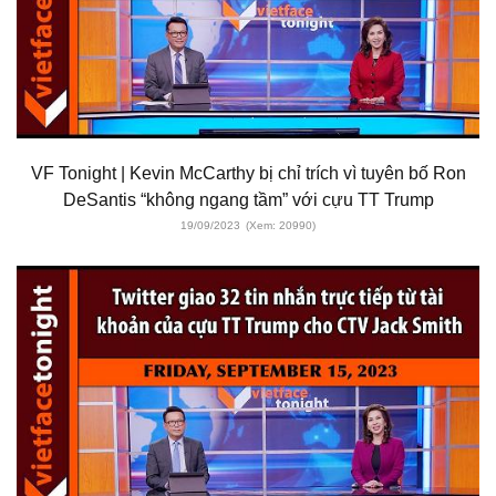
VF Tonight | Kevin McCarthy bị chỉ trích vì tuyên bố Ron
DeSantis “không ngang tầm” với cựu TT Trump
19/09/2023
(Xem: 20990)