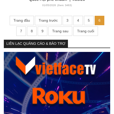
01/05/2026
(Xem: 3463)
Trang đầu
Trang trước
3
4
5
6
7
8
9
Trang sau
Trang cuối
LIÊN LẠC QUẢNG CÁO & BẢO TRỢ