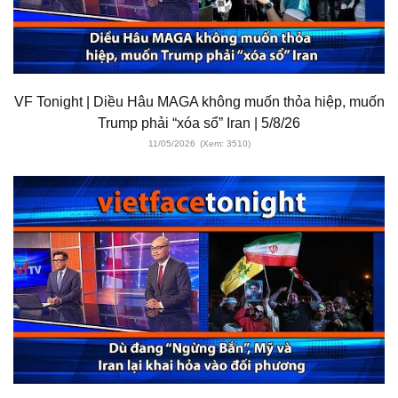
VF Tonight | Diều Hâu MAGA không muốn thỏa hiệp, muốn
Trump phải “xóa sổ” Iran | 5/8/26
11/05/2026
(Xem: 3510)