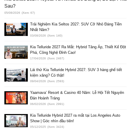
Sau?
05/08/2026
(Xem: 67)
Trải Nghiệm Kia Seltos 2027: SUV Cỡ Nhỏ Đáng Tiền
Nhất Năm?
03/08/2026
(Xem: 140)
Kia Telluride 2027 Ra Mắt: Hybrid Tăng Áp, Thiết Kế Đột
Phá, Công Nghệ Đỉnh Cao!
17/04/2026
(Xem: 2467)
Lái thử Kia Telluride Hybrid 2027: SUV 3 hàng ghế tiết
kiệm xăng? Có thật!
09/04/2026
(Xem: 2593)
Yaamava’ Resort & Casino 40 Năm: Lễ Hội Tết Nguyên
Đán Hoành Tráng
06/02/2026
(Xem: 2991)
Kia Telluride Hybrid 2027 ra mắt tại Los Angeles Auto
Show | Góc nhìn đầu tiên!
05/12/2025
(Xem: 3424)