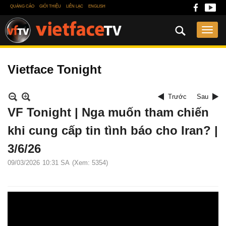
QUẢNG CÁO
GIỚI THIỆU
LIÊN LẠC
ENGLISH
Vietface Tonight
Trước
Sau
VF Tonight | Nga muốn tham chiến
khi cung cấp tin tình báo cho Iran? |
3/6/26
09/03/2026
10:31 SA
(Xem: 5354)