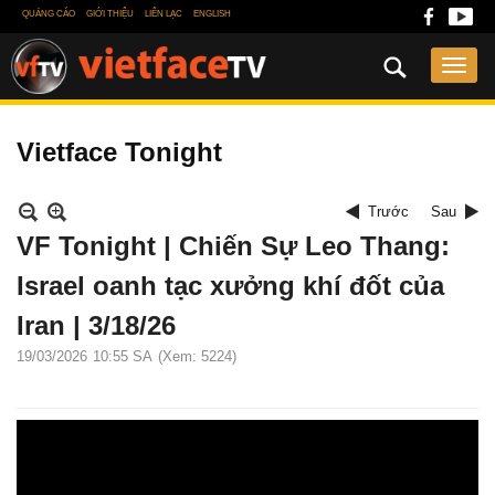
QUẢNG CÁO
GIỚI THIỆU
LIÊN LẠC
ENGLISH
Vietface Tonight
Trước
Sau
VF Tonight | Chiến Sự Leo Thang:
Israel oanh tạc xưởng khí đốt của
Iran | 3/18/26
19/03/2026
10:55 SA
(Xem: 5224)