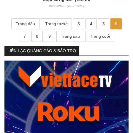
04/05/2026
(Xem: 3921)
Trang đầu
Trang trước
3
4
5
6
7
8
9
Trang sau
Trang cuối
LIÊN LẠC QUẢNG CÁO & BẢO TRỢ