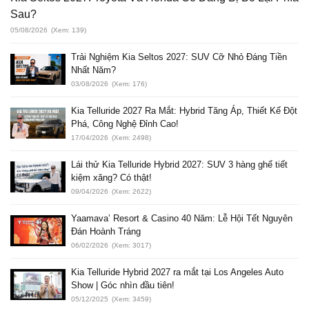
Sau?
05/08/2026
(Xem: 139)
Trải Nghiệm Kia Seltos 2027: SUV Cỡ Nhỏ Đáng Tiền
Nhất Năm?
03/08/2026
(Xem: 176)
Kia Telluride 2027 Ra Mắt: Hybrid Tăng Áp, Thiết Kế Đột
Phá, Công Nghệ Đỉnh Cao!
17/04/2026
(Xem: 2498)
Lái thử Kia Telluride Hybrid 2027: SUV 3 hàng ghế tiết
kiệm xăng? Có thật!
09/04/2026
(Xem: 2622)
Yaamava’ Resort & Casino 40 Năm: Lễ Hội Tết Nguyên
Đán Hoành Tráng
06/02/2026
(Xem: 3017)
Kia Telluride Hybrid 2027 ra mắt tại Los Angeles Auto
Show | Góc nhìn đầu tiên!
05/12/2025
(Xem: 3459)