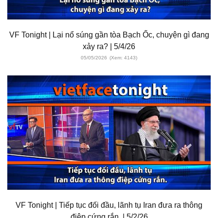
VF Tonight | Lại nổ súng gần tòa Bạch Ốc, chuyện gì đang
xảy ra? | 5/4/26
05/05/2026
(Xem: 4143)
VF Tonight | Tiếp tục đối đầu, lãnh tụ Iran đưa ra thông
điệp cứng rắn. | 5/2/26