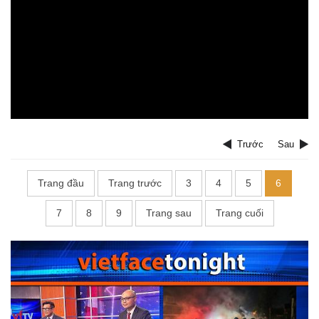
Trước
Sau
Trang đầu
Trang trước
3
4
5
6
7
8
9
Trang sau
Trang cuối