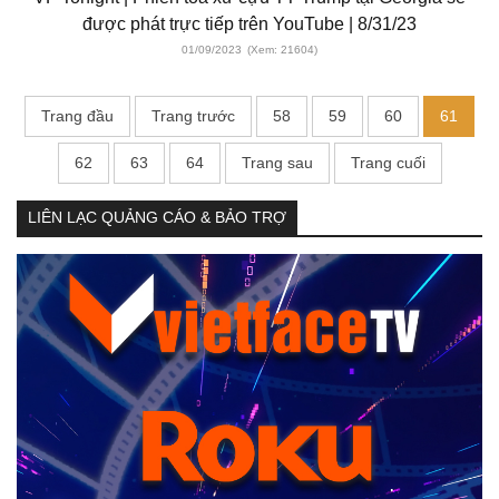
được phát trực tiếp trên YouTube | 8/31/23
01/09/2023
(Xem: 21604)
Trang đầu
Trang trước
58
59
60
61
62
63
64
Trang sau
Trang cuối
LIÊN LẠC QUẢNG CÁO & BẢO TRỢ