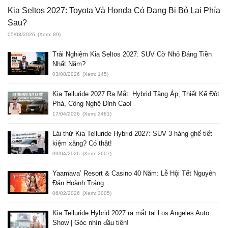
Kia Seltos 2027: Toyota Và Honda Có Đang Bị Bỏ Lại Phía
Sau?
05/08/2026
(Xem: 89)
Trải Nghiệm Kia Seltos 2027: SUV Cỡ Nhỏ Đáng Tiền
Nhất Năm?
03/08/2026
(Xem: 145)
Kia Telluride 2027 Ra Mắt: Hybrid Tăng Áp, Thiết Kế Đột
Phá, Công Nghệ Đỉnh Cao!
17/04/2026
(Xem: 2481)
Lái thử Kia Telluride Hybrid 2027: SUV 3 hàng ghế tiết
kiệm xăng? Có thật!
09/04/2026
(Xem: 2607)
Yaamava’ Resort & Casino 40 Năm: Lễ Hội Tết Nguyên
Đán Hoành Tráng
06/02/2026
(Xem: 3005)
Kia Telluride Hybrid 2027 ra mắt tại Los Angeles Auto
Show | Góc nhìn đầu tiên!