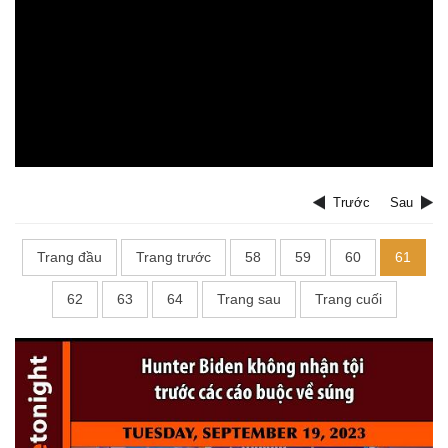
Trước
Sau
Trang đầu
Trang trước
58
59
60
61
62
63
64
Trang sau
Trang cuối