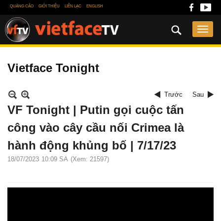
QUẢNG CÁO
GIỚI THIỆU
LIÊN LẠC
ENGLISH
Vietface Tonight
Trước
Sau
VF Tonight | Putin gọi cuộc tấn
công vào cây cầu nối Crimea là
hành động khủng bố | 7/17/23
18/07/2023
10:09 SA
(Xem: 21597)