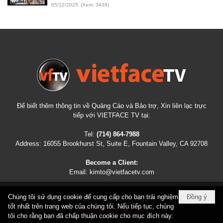
05/12/2025
(Xem: 3439)
Để biết thêm thông tin về Quảng Cáo và Bảo trợ, Xin liên lạc trực
tiếp với VIETFACE TV tại:
Tel:
(714) 864-7988
Address:
16055 Brookhurst St, Suite E, Fountain Valley, CA 92708
Become a Client:
Email:
kimto@vietfacetv.com
Chúng tôi sử dụng cookie để cung cấp cho bạn trải nghiệm
Đồng ý
COPYRIGHT © 2026
VIETFACETV.COM
ALL RIGHTS RESERVED
tốt nhất trên trang web của chúng tôi. Nếu tiếp tục, chúng
tôi cho rằng bạn đã chấp thuận cookie cho mục đích này.