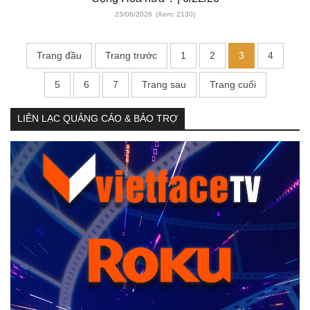
23/06/2026
(Xem: 2130)
Trang đầu
Trang trước
1
2
3
4
5
6
7
Trang sau
Trang cuối
LIÊN LẠC QUẢNG CÁO & BẢO TRỢ