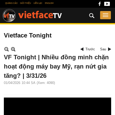
QUẢNG CÁO
GIỚI THIỆU
LIÊN LẠC
ENGLISH
Vietface Tonight
Trước
Sau
VF Tonight | Nhiều đồng minh chặn
hoạt động máy bay Mỹ, rạn nứt gia
tăng? | 3/31/26
01/04/2026
10:44 SA
(Xem: 4090)