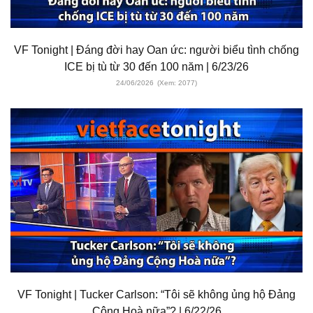
VF Tonight | Đáng đời hay Oan ức: người biểu tình chống
ICE bị tù từ 30 đến 100 năm | 6/23/26
24/06/2026
(Xem: 2077)
VF Tonight | Tucker Carlson: “Tôi sẽ không ủng hộ Đảng
Cộng Hoà nữa”? | 6/22/26