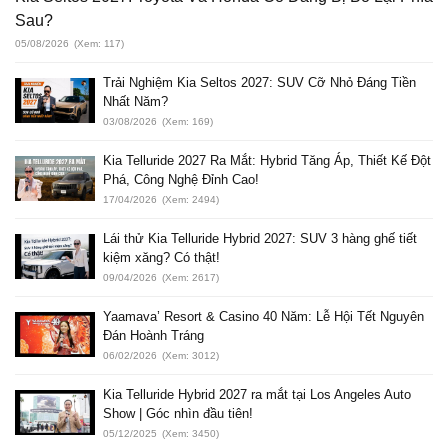
Sau?
05/08/2026
(Xem: 117)
Trải Nghiệm Kia Seltos 2027: SUV Cỡ Nhỏ Đáng Tiền
Nhất Năm?
03/08/2026
(Xem: 169)
Kia Telluride 2027 Ra Mắt: Hybrid Tăng Áp, Thiết Kế Đột
Phá, Công Nghệ Đỉnh Cao!
17/04/2026
(Xem: 2494)
Lái thử Kia Telluride Hybrid 2027: SUV 3 hàng ghế tiết
kiệm xăng? Có thật!
09/04/2026
(Xem: 2617)
Yaamava’ Resort & Casino 40 Năm: Lễ Hội Tết Nguyên
Đán Hoành Tráng
06/02/2026
(Xem: 3012)
Kia Telluride Hybrid 2027 ra mắt tại Los Angeles Auto
Show | Góc nhìn đầu tiên!
05/12/2025
(Xem: 3450)