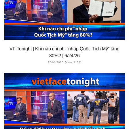
VF Tonight | Khi nào chi phí “nhập Quốc Tịch Mỹ” tăng
80%? | 6/24/26
25/06/2026
(Xem: 2107)