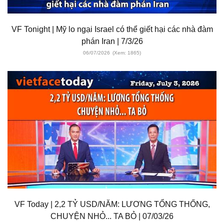
VF Tonight | Mỹ lo ngại Israel có thể giết hại các nhà đàm
phán Iran | 7/3/26
06/07/2026
(Xem: 1865)
VF Today | 2,2 TỶ USD/NĂM: LƯƠNG TỔNG THỐNG,
CHUYỆN NHỎ... TA BỎ | 07/03/26