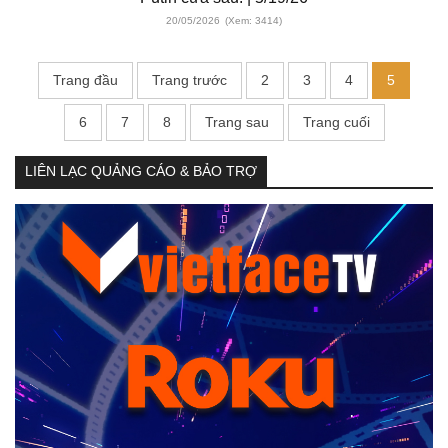
20/05/2026
(Xem: 3414)
Trang đầu
Trang trước
2
3
4
5
6
7
8
Trang sau
Trang cuối
LIÊN LẠC QUẢNG CÁO & BẢO TRỢ