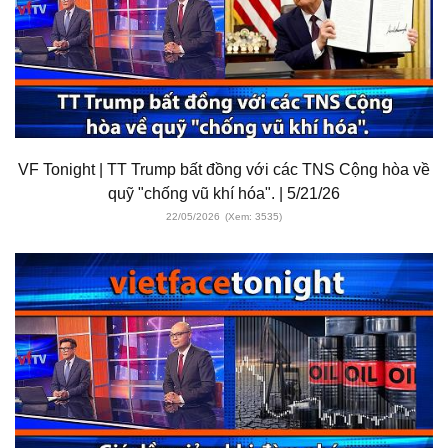
VF Tonight | TT Trump bất đồng với các TNS Cộng hòa về
quỹ "chống vũ khí hóa". | 5/21/26
22/05/2026
(Xem: 3535)