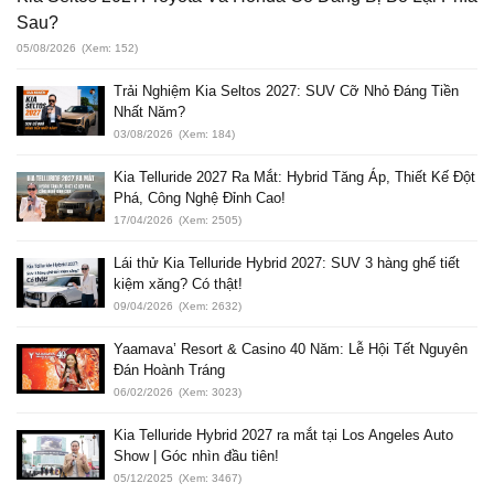
Sau?
05/08/2026
(Xem: 152)
Trải Nghiệm Kia Seltos 2027: SUV Cỡ Nhỏ Đáng Tiền
Nhất Năm?
03/08/2026
(Xem: 184)
Kia Telluride 2027 Ra Mắt: Hybrid Tăng Áp, Thiết Kế Đột
Phá, Công Nghệ Đỉnh Cao!
17/04/2026
(Xem: 2505)
Lái thử Kia Telluride Hybrid 2027: SUV 3 hàng ghế tiết
kiệm xăng? Có thật!
09/04/2026
(Xem: 2632)
Yaamava’ Resort & Casino 40 Năm: Lễ Hội Tết Nguyên
Đán Hoành Tráng
06/02/2026
(Xem: 3023)
Kia Telluride Hybrid 2027 ra mắt tại Los Angeles Auto
Show | Góc nhìn đầu tiên!
05/12/2025
(Xem: 3467)