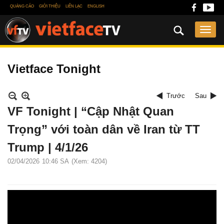
QUẢNG CÁO
GIỚI THIỆU
LIÊN LẠC
ENGLISH
Vietface Tonight
Trước
Sau
VF Tonight | “Cập Nhật Quan
Trọng” với toàn dân về Iran từ TT
Trump | 4/1/26
02/04/2026
10:46 SA
(Xem: 4204)