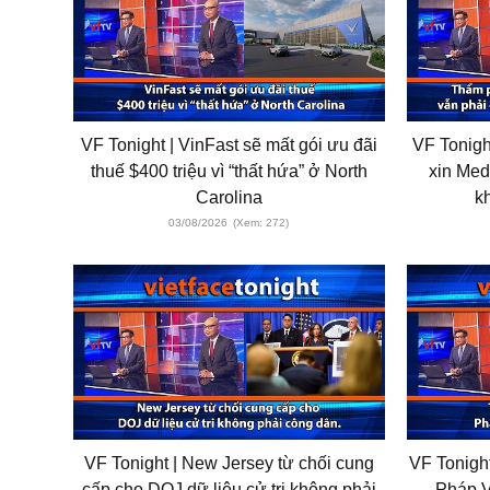
VF Tonight | VinFast sẽ mất gói ưu đãi
VF Tonigh
thuế $400 triệu vì “thất hứa” ở North
xin Med
Carolina
k
03/08/2026
(Xem: 272)
VF Tonight | New Jersey từ chối cung
VF Tonight
cấp cho DOJ dữ liệu cử tri không phải
Pháp V