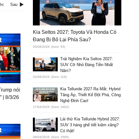
ớc
Sau
Kia Seltos 2027: Toyota Và Honda Có
Đang Bị Bỏ Lại Phía Sau?
05/08/2026
(Xem: 55)
Trải Nghiệm Kia Seltos 2027:
SUV Cỡ Nhỏ Đáng Tiền Nhất
Năm?
03/08/2026
(Xem: 116)
Kia Telluride 2027 Ra Mắt: Hybrid
Trump nói
Tăng Áp, Thiết Kế Đột Phá, Công
 | 8/3/26
Nghệ Đỉnh Cao!
17/04/2026
(Xem: 2462)
Lái thử Kia Telluride Hybrid 2027:
SUV 3 hàng ghế tiết kiệm xăng?
Có thật!
09/04/2026
(Xem: 2585)