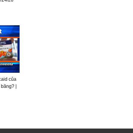
icaid của
 băng? |