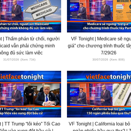
t | Thẩm phán từ chối, người
VF Tonight | Medicare sẽ ng
icaid vẫn phải chứng minh
giá” cho chương trình thuốc tây
hông đủ sức làm việc
7/29/26
31/07/2026
(Xem: 734)
30/07/2026
(Xem: 806)
 | TT Trump “lôi kéo” Tối Cao
VF Tonight | California loại b
iện vào xung đột bầu cử |
ngàn phiếu bầu qua thư? | 