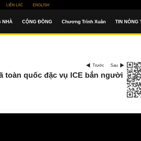
LIÊN LẠC
ENGLISH
 NHÀ
CỘNG ĐỒNG
Chương Trình Xuân
TIN NÓNG
Trước
Sau
nã toàn quốc đặc vụ ICE bắn người