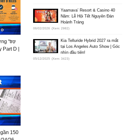
Yaamava’ Resort & Casino 40
Năm: Lễ Hội Tết Nguyên Đán
Hoành Tráng
06/02/2026
(Xem: 2982)
Kia Telluride Hybrid 2027 ra mắt
ưng “trợ
tại Los Angeles Auto Show | Góc
 Part D |
nhìn đầu tiên!
05/12/2025
(Xem: 3423)
ỏ gần 150
7/24/26