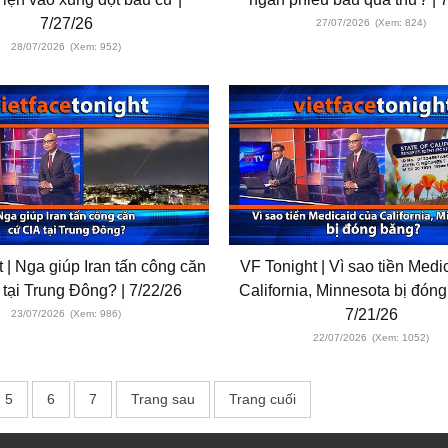
7/27/26
27/07/2026
(Xem: 824)
28/07/2026
(Xem: 952)
 | Nga giúp Iran tấn công căn
VF Tonight | Vì sao tiền Med
 tại Trung Đông? | 7/22/26
California, Minnesota bị đóng
7/21/26
23/07/2026
(Xem: 986)
22/07/2026
(Xem: 1052)
5
6
7
Trang sau
Trang cuối