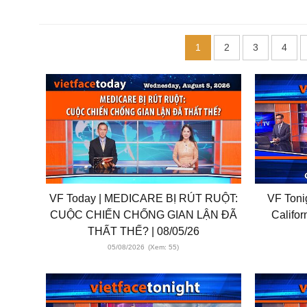
1
2
3
4
VF Today | MEDICARE BỊ RÚT RUỘT:
VF Toni
CUỘC CHIẾN CHỐNG GIAN LẬN ĐÃ
Califor
THẤT THẾ? | 08/05/26
05/08/2026
(Xem: 55)