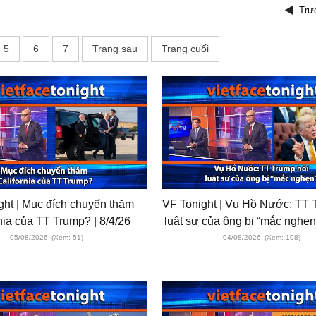
Trư
5
6
7
Trang sau
Trang cuối
ght | Mục đích chuyến thăm
VF Tonight | Vụ Hồ Nước: TT 
nia của TT Trump? | 8/4/26
luật sư của ông bị “mắc nghẹn”
05/08/2026
(Xem: 51)
04/08/2026
(Xem: 108)