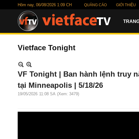
Hôm nay,
06/08/2026 1:09 CH
QUẢNG CÁO
GIỚI THIỆU
TRANG
Vietface Tonight
VF Tonight | Ban hành lệnh truy 
tại Minneapolis | 5/18/26
19/05/2026
11:08 SA
(Xem: 3479)