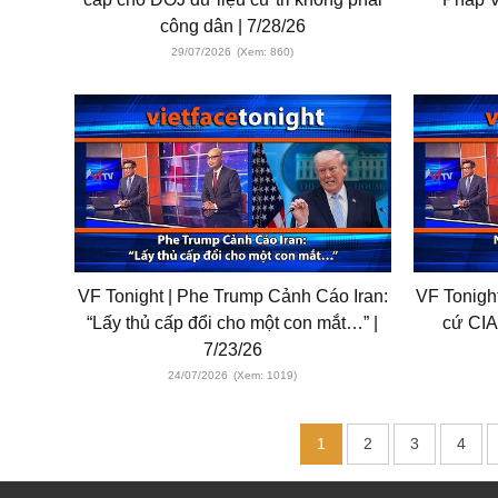
công dân | 7/28/26
29/07/2026
(Xem: 860)
VF Tonight | Phe Trump Cảnh Cáo Iran:
VF Tonight
“Lấy thủ cấp đổi cho một con mắt…” |
cứ CIA
7/23/26
24/07/2026
(Xem: 1019)
1
2
3
4