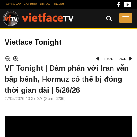
QUẢNG CÁO
GIỚI THIỆU
LIÊN LẠC
ENGLISH
Vietface Tonight
Trước
Sau
VF Tonight | Đàm phán với Iran vẫn
bấp bênh, Hormuz có thể bị đóng
thời gian dài | 5/26/26
27/05/2026
10:37 SA
(Xem: 3236)