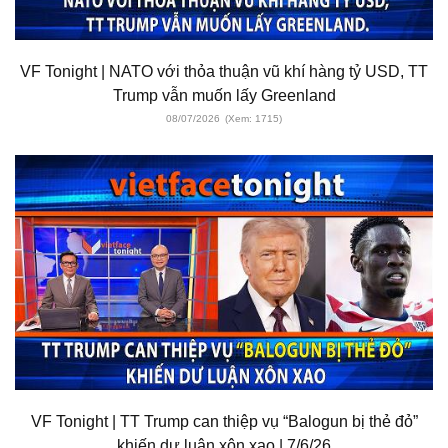
VF Tonight | NATO với thỏa thuận vũ khí hàng tỷ USD, TT
Trump vẫn muốn lấy Greenland
08/07/2026
(Xem: 1715)
VF Tonight | TT Trump can thiệp vụ “Balogun bị thẻ đỏ”
khiến dư luận xôn xao | 7/6/26