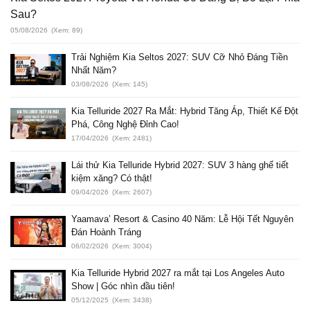
Sau?
05/08/2026
(Xem: 89)
Trải Nghiệm Kia Seltos 2027: SUV Cỡ Nhỏ Đáng Tiền
Nhất Năm?
03/08/2026
(Xem: 145)
Kia Telluride 2027 Ra Mắt: Hybrid Tăng Áp, Thiết Kế Đột
Phá, Công Nghệ Đỉnh Cao!
17/04/2026
(Xem: 2481)
Lái thử Kia Telluride Hybrid 2027: SUV 3 hàng ghế tiết
kiệm xăng? Có thật!
09/04/2026
(Xem: 2607)
Yaamava’ Resort & Casino 40 Năm: Lễ Hội Tết Nguyên
Đán Hoành Tráng
06/02/2026
(Xem: 3004)
Kia Telluride Hybrid 2027 ra mắt tại Los Angeles Auto
Show | Góc nhìn đầu tiên!
05/12/2025
(Xem: 3438)