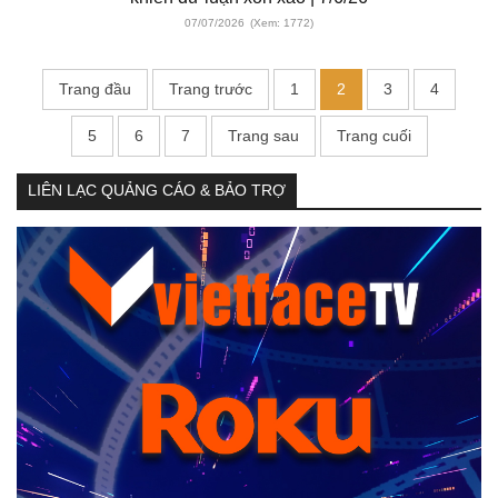
07/07/2026
(Xem: 1772)
Trang đầu
Trang trước
1
2
3
4
5
6
7
Trang sau
Trang cuối
LIÊN LẠC QUẢNG CÁO & BẢO TRỢ