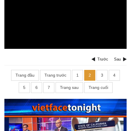
Trước
Sau
Trang đầu
Trang trước
1
2
3
4
5
6
7
Trang sau
Trang cuối