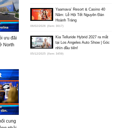
Yaamava’ Resort & Casino 40
Năm: Lễ Hội Tết Nguyên Đán
Hoành Tráng
06/02/2026
(Xem: 3017)
Kia Telluride Hybrid 2027 ra mắt
ói ưu đãi
tại Los Angeles Auto Show | Góc
 ở North
nhìn đầu tiên!
05/12/2025
(Xem: 3459)
hối cung
ông phải