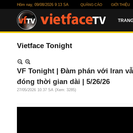
Hôm nay,
09/08/2026 9:13 SA
QUẢNG CÁO
GIỚI THIỆU
TRANG
Vietface Tonight
VF Tonight | Đàm phán với Iran v
đóng thời gian dài | 5/26/26
27/05/2026
10:37 SA
(Xem: 3285)