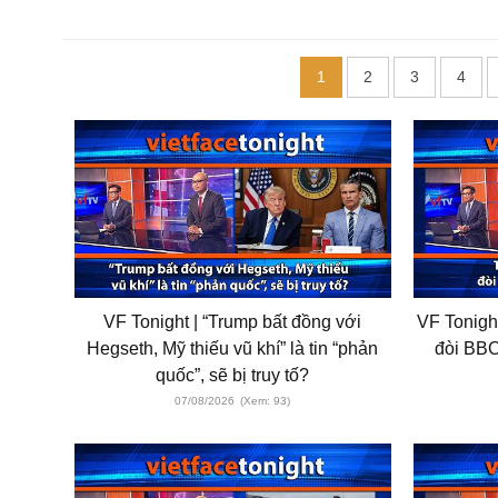
1
2
3
4
VF Tonight | “Trump bất đồng với
VF Tonight
Hegseth, Mỹ thiếu vũ khí” là tin “phản
đòi BBC
quốc”, sẽ bị truy tố?
07/08/2026
(Xem: 93)