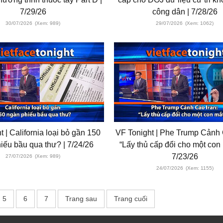
7/29/26
công dân | 7/28/26
30/07/2026
(Xem: 989)
29/07/2026
(Xem: 1062)
t | California loại bỏ gần 150
VF Tonight | Phe Trump Cảnh 
iếu bầu qua thư? | 7/24/26
“Lấy thủ cấp đổi cho một con
7/23/26
27/07/2026
(Xem: 989)
24/07/2026
(Xem: 1155)
5
6
7
Trang sau
Trang cuối