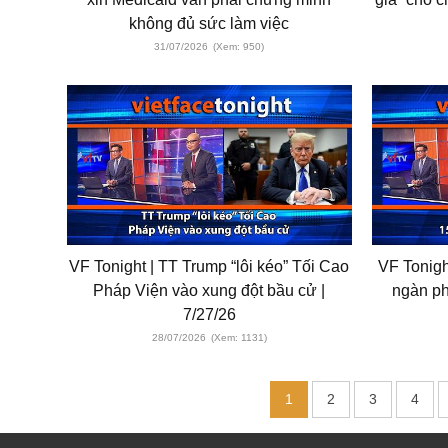
không đủ sức làm việc
31/07/2026
(Xem: 950)
VF Tonight | TT Trump “lôi kéo” Tối Cao
VF Tonigh
Pháp Viện vào xung đột bầu cử |
ngàn ph
7/27/26
28/07/2026
(Xem: 1131)
1
2
3
4