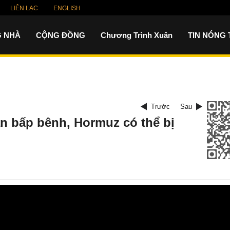
LIÊN LẠC
ENGLISH
 NHÀ
CỘNG ĐỒNG
Chương Trình Xuân
TIN NÓNG
Trước
Sau
ẫn bấp bênh, Hormuz có thể bị