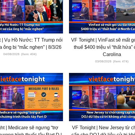
t | Vụ Hồ Nước: TT Trump nói
VF Tonight | VinFast sẽ mất g
a ông bị “mắc nghẹn” | 8/3/26
thuế $400 triệu vì “thất hứa”
Carolina
04/08/2026
(Xem: 404)
03/08/2026
(Xem: 474)
ht | Medicare sẽ ngưng “trợ
VF Tonight | New Jersey từ c
hương trình thuốc tây Part D |
cấp cho DOJ dữ liệu cử tri kh