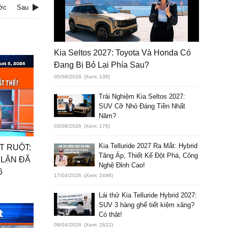
ớc
Sau
Kia Seltos 2027: Toyota Và Honda Có
Đang Bị Bỏ Lại Phía Sau?
05/08/2026
(Xem: 139)
Trải Nghiệm Kia Seltos 2027:
SUV Cỡ Nhỏ Đáng Tiền Nhất
Năm?
03/08/2026
(Xem: 176)
Kia Telluride 2027 Ra Mắt: Hybrid
ÚT RUỘT:
Tăng Áp, Thiết Kế Đột Phá, Công
 LẬN ĐÃ
Nghệ Đỉnh Cao!
6
17/04/2026
(Xem: 2498)
Lái thử Kia Telluride Hybrid 2027:
SUV 3 hàng ghế tiết kiệm xăng?
Có thật!
09/04/2026
(Xem: 2622)