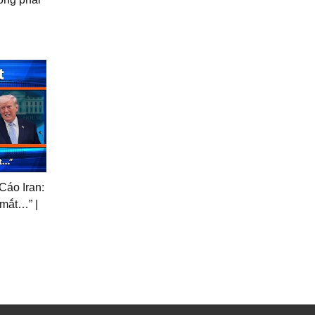
Cáo Iran:
 mắt…” |