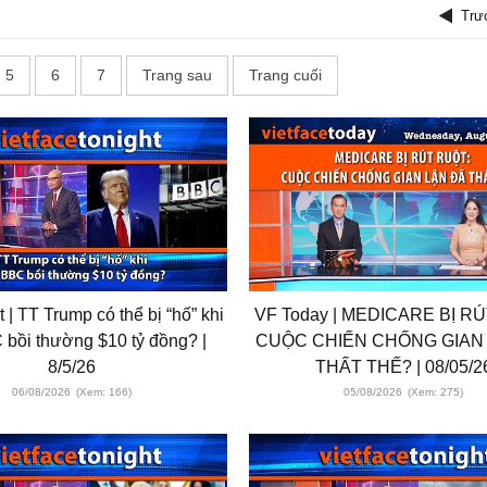
Trư
5
6
7
Trang sau
Trang cuối
 | TT Trump có thể bị “hố” khi
VF Today | MEDICARE BỊ R
 bồi thường $10 tỷ đồng? |
CUỘC CHIẾN CHỐNG GIAN
8/5/26
THẤT THẾ? | 08/05/2
06/08/2026
(Xem: 166)
05/08/2026
(Xem: 275)