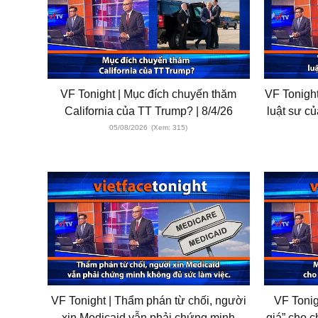
VF Tonight | Mục đích chuyến thăm
VF Tonigh
California của TT Trump? | 8/4/26
luật sư củ
05/08/2026
(Xem: 315)
VF Tonight | Thẩm phán từ chối, người
VF Tonig
xin Medicaid vẫn phải chứng minh
giá” cho c