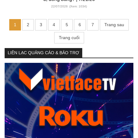
22/07/2026
(Xem: 1034)
1
2
3
4
5
6
7
Trang sau
Trang cuối
LIÊN LẠC QUẢNG CÁO & BẢO TRỢ