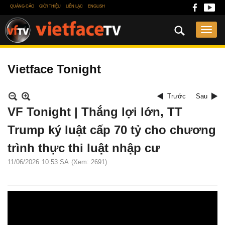
QUẢNG CÁO
GIỚI THIỆU
LIÊN LẠC
ENGLISH
Vietface Tonight
Trước
Sau
VF Tonight | Thắng lợi lớn, TT
Trump ký luật cấp 70 tỷ cho chương
trình thực thi luật nhập cư
11/06/2026
10:53 SA
(Xem: 2691)