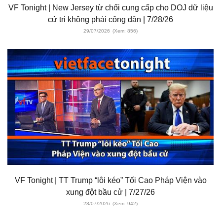
VF Tonight | New Jersey từ chối cung cấp cho DOJ dữ liệu
cử tri không phải công dân | 7/28/26
29/07/2026
(Xem: 856)
VF Tonight | TT Trump “lôi kéo” Tối Cao Pháp Viện vào
xung đột bầu cử | 7/27/26
28/07/2026
(Xem: 942)