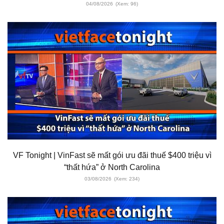
04/08/2026
(Xem: 96)
VF Tonight | VinFast sẽ mất gói ưu đãi thuế $400 triệu vì
“thất hứa” ở North Carolina
03/08/2026
(Xem: 234)