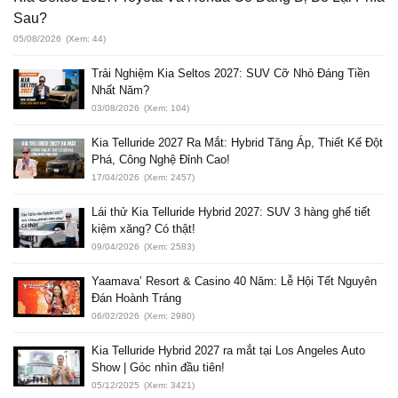
Sau?
05/08/2026
(Xem: 44)
Trải Nghiệm Kia Seltos 2027: SUV Cỡ Nhỏ Đáng Tiền
Nhất Năm?
03/08/2026
(Xem: 104)
Kia Telluride 2027 Ra Mắt: Hybrid Tăng Áp, Thiết Kế Đột
Phá, Công Nghệ Đỉnh Cao!
17/04/2026
(Xem: 2457)
Lái thử Kia Telluride Hybrid 2027: SUV 3 hàng ghế tiết
kiệm xăng? Có thật!
09/04/2026
(Xem: 2583)
Yaamava’ Resort & Casino 40 Năm: Lễ Hội Tết Nguyên
Đán Hoành Tráng
06/02/2026
(Xem: 2980)
Kia Telluride Hybrid 2027 ra mắt tại Los Angeles Auto
Show | Góc nhìn đầu tiên!
05/12/2025
(Xem: 3421)