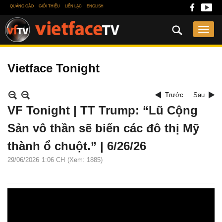
QUẢNG CÁO
GIỚI THIỆU
LIÊN LẠC
ENGLISH
Vietface Tonight
Trước
Sau
VF Tonight | TT Trump: “Lũ Cộng
Sản vô thần sẽ biến các đô thị Mỹ
thành ổ chuột.” | 6/26/26
29/06/2026
1:06 CH
(Xem: 1885)