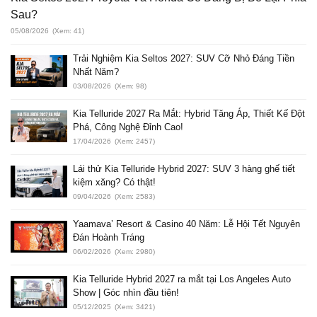
Sau?
05/08/2026
(Xem: 41)
Trải Nghiệm Kia Seltos 2027: SUV Cỡ Nhỏ Đáng Tiền
Nhất Năm?
03/08/2026
(Xem: 98)
Kia Telluride 2027 Ra Mắt: Hybrid Tăng Áp, Thiết Kế Đột
Phá, Công Nghệ Đỉnh Cao!
17/04/2026
(Xem: 2457)
Lái thử Kia Telluride Hybrid 2027: SUV 3 hàng ghế tiết
kiệm xăng? Có thật!
09/04/2026
(Xem: 2583)
Yaamava’ Resort & Casino 40 Năm: Lễ Hội Tết Nguyên
Đán Hoành Tráng
06/02/2026
(Xem: 2980)
Kia Telluride Hybrid 2027 ra mắt tại Los Angeles Auto
Show | Góc nhìn đầu tiên!
05/12/2025
(Xem: 3421)