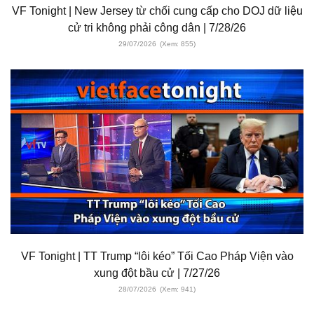
VF Tonight | New Jersey từ chối cung cấp cho DOJ dữ liệu
cử tri không phải công dân | 7/28/26
29/07/2026
(Xem: 855)
VF Tonight | TT Trump “lôi kéo” Tối Cao Pháp Viện vào
xung đột bầu cử | 7/27/26
28/07/2026
(Xem: 941)