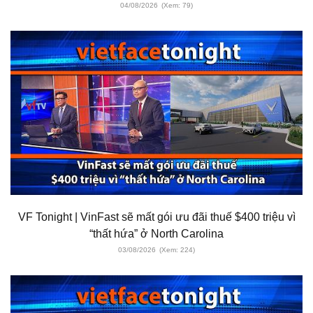
04/08/2026
(Xem: 79)
VF Tonight | VinFast sẽ mất gói ưu đãi thuế $400 triệu vì
“thất hứa” ở North Carolina
03/08/2026
(Xem: 224)