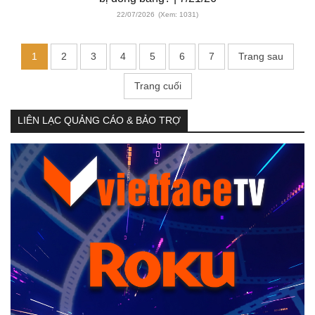
22/07/2026
(Xem: 1031)
1
2
3
4
5
6
7
Trang sau
Trang cuối
LIÊN LẠC QUẢNG CÁO & BẢO TRỢ