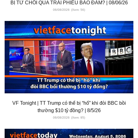
BỊ TỪ CHỐI QUA TRÁI PHIẾU BẢO ĐẢM? | 08/06/26
06/08/2026
(Xem: 56)
VF Tonight | TT Trump có thể bị “hố” khi đòi BBC bồi
thường $10 tỷ đồng? | 8/5/26
06/08/2026
(Xem: 95)