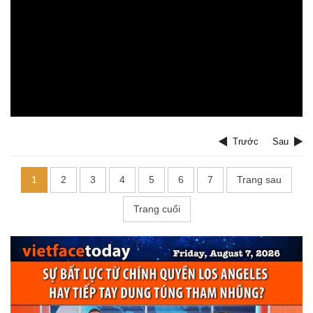
Trước
Sau
1
2
3
4
5
6
7
Trang sau
Trang cuối