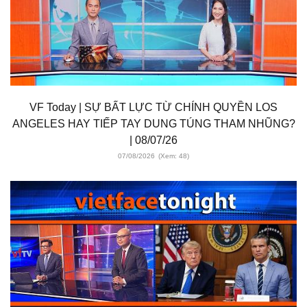
VF Today | SỰ BẤT LỰC TỪ CHÍNH QUYỀN LOS
ANGELES HAY TIẾP TAY DUNG TÚNG THAM NHŨNG?
| 08/07/26
07/08/2026
(Xem: 48)