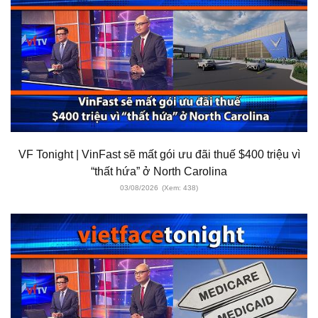
VF Tonight | VinFast sẽ mất gói ưu đãi thuế $400 triệu vì
“thất hứa” ở North Carolina
03/08/2026
(Xem: 438)