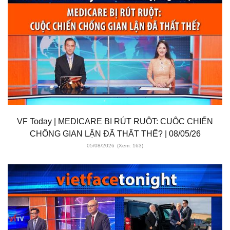
VF Today | MEDICARE BỊ RÚT RUỘT: CUỘC CHIẾN
CHỐNG GIAN LẬN ĐÃ THẤT THẾ? | 08/05/26
05/08/2026
(Xem: 163)