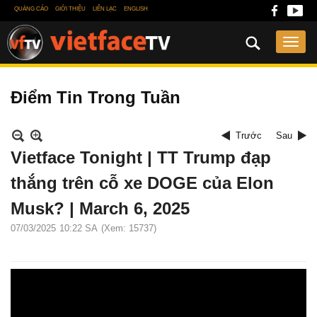
QUẢNG CÁO
GIỚI THIỆU
LIÊN LẠC
ENGLISH
Điểm Tin Trong Tuần
Trước
Sau
Vietface Tonight | TT Trump đạp
thắng trên cỗ xe DOGE của Elon
Musk? | March 6, 2025
07/03/2025
10:22 SA
(Xem: 15737)