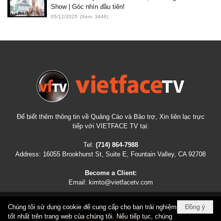
Show | Góc nhìn đầu tiên!
05/12/2025
(Xem: 3446)
Để biết thêm thông tin về Quảng Cáo và Bảo trợ, Xin liên lạc trực
tiếp với VIETFACE TV tại:
Tel:
(714) 864-7988
Address:
16055 Brookhurst St, Suite E, Fountain Valley, CA 92708
Become a Client:
Email:
kimto@vietfacetv.com
Chúng tôi sử dụng cookie để cung cấp cho bạn trải nghiệm
Đồng ý
COPYRIGHT © 2026
VIETFACETV.COM
ALL RIGHTS RESERVED
tốt nhất trên trang web của chúng tôi. Nếu tiếp tục, chúng