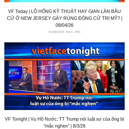
VF Today | LỖ HỔNG KỸ THUẬT HAY GIAN LẬN BẦU
CỬ Ở NEW JERSEY GÂY RÚNG ĐỘNG CỬ TRI MỸ? |
08/04/26
04/08/2026
(Xem: 259)
VF Tonight | Vụ Hồ Nước: TT Trump nói luật sư của ông bị
“mắc nghẹn” | 8/3/26