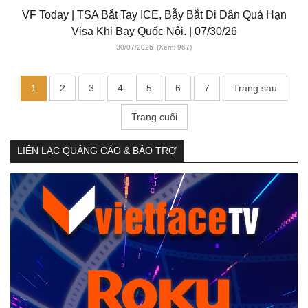
VF Today | TSA Bắt Tay ICE, Bẫy Bắt Di Dân Quá Hạn
Visa Khi Bay Quốc Nội. | 07/30/26
30/07/2026
(Xem: 967)
1
2
3
4
5
6
7
Trang sau
Trang cuối
LIÊN LẠC QUẢNG CÁO & BẢO TRỢ