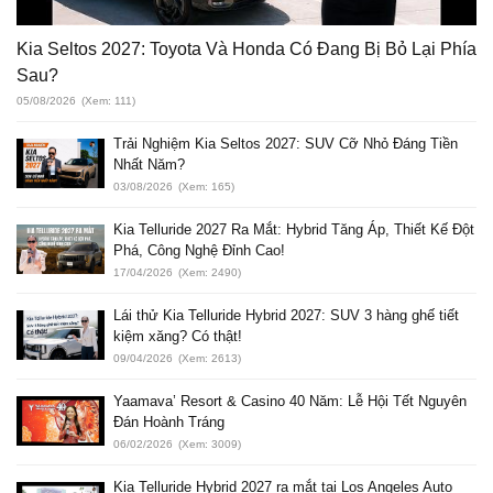
Kia Seltos 2027: Toyota Và Honda Có Đang Bị Bỏ Lại Phía
Sau?
05/08/2026
(Xem: 111)
Trải Nghiệm Kia Seltos 2027: SUV Cỡ Nhỏ Đáng Tiền
Nhất Năm?
03/08/2026
(Xem: 165)
Kia Telluride 2027 Ra Mắt: Hybrid Tăng Áp, Thiết Kế Đột
Phá, Công Nghệ Đỉnh Cao!
17/04/2026
(Xem: 2490)
Lái thử Kia Telluride Hybrid 2027: SUV 3 hàng ghế tiết
kiệm xăng? Có thật!
09/04/2026
(Xem: 2613)
Yaamava’ Resort & Casino 40 Năm: Lễ Hội Tết Nguyên
Đán Hoành Tráng
06/02/2026
(Xem: 3009)
Kia Telluride Hybrid 2027 ra mắt tại Los Angeles Auto