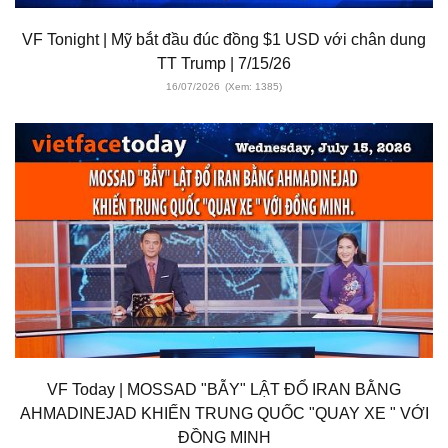
VF Tonight | Mỹ bắt đầu đúc đồng $1 USD với chân dung
TT Trump | 7/15/26
16/07/2026
(Xem: 1385)
VF Today | MOSSAD "BẪY" LẬT ĐỔ IRAN BẰNG
AHMADINEJAD KHIẾN TRUNG QUỐC "QUAY XE " VỚI
ĐỒNG MINH