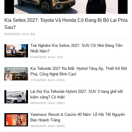
Kia Seltos 2027: Toyota Và Honda Có Đang Bị Bỏ Lại Phía
Sau?
05/08/2026
(Xem: 64)
Trải Nghiệm Kia Seltos 2027: SUV Cỡ Nhỏ Đáng Tiền
Nhất Năm?
03/08/2026
(Xem: 126)
Kia Telluride 2027 Ra Mắt: Hybrid Tăng Áp, Thiết Kế Đột
Phá, Công Nghệ Đỉnh Cao!
17/04/2026
(Xem: 2464)
Lái thử Kia Telluride Hybrid 2027: SUV 3 hàng ghế tiết
kiệm xăng? Có thật!
09/04/2026
(Xem: 2591)
Yaamava’ Resort & Casino 40 Năm: Lễ Hội Tết Nguyên
Đán Hoành Tráng
06/02/2026
(Xem: 2985)