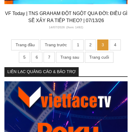
VF Today | TNS GRAHAM ĐỘT NGỘT QUA ĐỜI: ĐIỀU GÌ
SẼ XẢY RA TIẾP THEO? | 07/13/26
14/07/2026
(Xem: 1492)
Trang đầu
Trang trước
1
2
3
4
5
6
7
Trang sau
Trang cuối
LIÊN LẠC QUẢNG CÁO & BẢO TRỢ