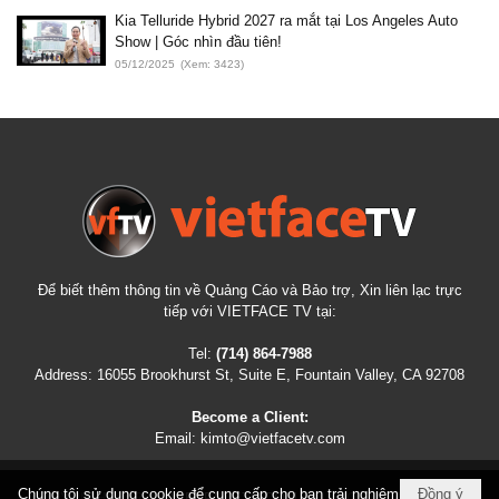
Kia Telluride Hybrid 2027 ra mắt tại Los Angeles Auto
Show | Góc nhìn đầu tiên!
05/12/2025
(Xem: 3423)
Để biết thêm thông tin về Quảng Cáo và Bảo trợ, Xin liên lạc trực
tiếp với VIETFACE TV tại:
Tel:
(714) 864-7988
Address:
16055 Brookhurst St, Suite E, Fountain Valley, CA 92708
Become a Client:
Email:
kimto@vietfacetv.com
Chúng tôi sử dụng cookie để cung cấp cho bạn trải nghiệm
Đồng ý
COPYRIGHT © 2026
VIETFACETV.COM
ALL RIGHTS RESERVED