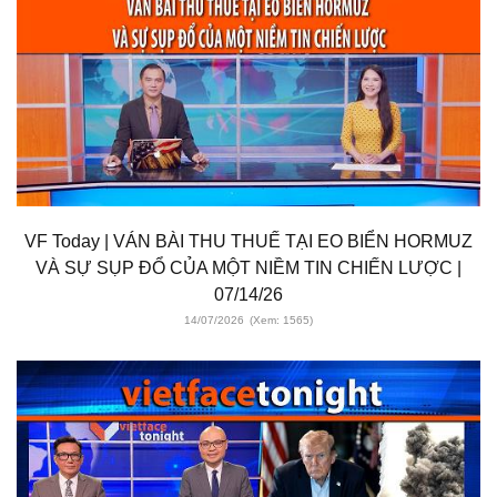
VF Today | VÁN BÀI THU THUẾ TẠI EO BIỂN HORMUZ
VÀ SỰ SỤP ĐỔ CỦA MỘT NIỀM TIN CHIẾN LƯỢC |
07/14/26
14/07/2026
(Xem: 1565)