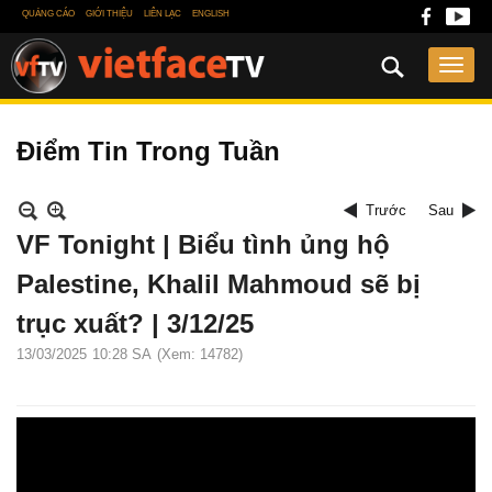
QUẢNG CÁO
GIỚI THIỆU
LIÊN LẠC
ENGLISH
Điểm Tin Trong Tuần
Trước
Sau
VF Tonight | Biểu tình ủng hộ
Palestine, Khalil Mahmoud sẽ bị
trục xuất? | 3/12/25
13/03/2025
10:28 SA
(Xem: 14782)