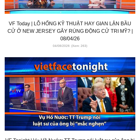
VF Today | LỖ HỔNG KỸ THUẬT HAY GIAN LẬN BẦU
CỬ Ở NEW JERSEY GÂY RÚNG ĐỘNG CỬ TRI MỸ? |
08/04/26
04/08/2026
(Xem: 263)