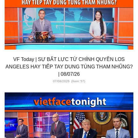
VF Today | SỰ BẤT LỰC TỪ CHÍNH QUYỀN LOS
ANGELES HAY TIẾP TAY DUNG TÚNG THAM NHŨNG?
| 08/07/26
07/08/2026
(Xem: 57)