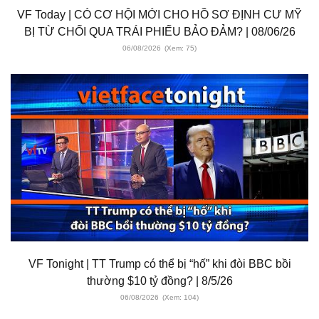
VF Today | CÓ CƠ HỘI MỚI CHO HỒ SƠ ĐỊNH CƯ MỸ
BỊ TỪ CHỐI QUA TRÁI PHIẾU BẢO ĐẢM? | 08/06/26
06/08/2026
(Xem: 75)
VF Tonight | TT Trump có thể bị “hố” khi đòi BBC bồi
thường $10 tỷ đồng? | 8/5/26
06/08/2026
(Xem: 104)