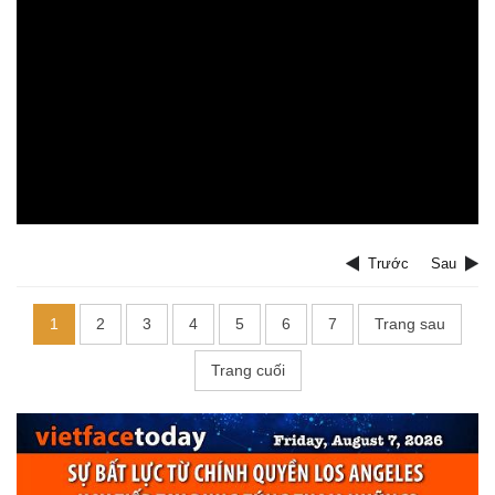
Trước
Sau
1
2
3
4
5
6
7
Trang sau
Trang cuối