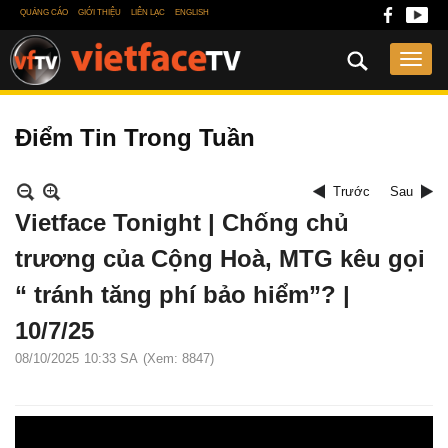
QUẢNG CÁO
GIỚI THIỆU
LIÊN LẠC
ENGLISH
Điểm Tin Trong Tuần
Trước
Sau
Vietface Tonight | Chống chủ
trương của Cộng Hoà, MTG kêu gọi
“ tránh tăng phí bảo hiểm”? |
10/7/25
08/10/2025
10:33 SA
(Xem: 8847)