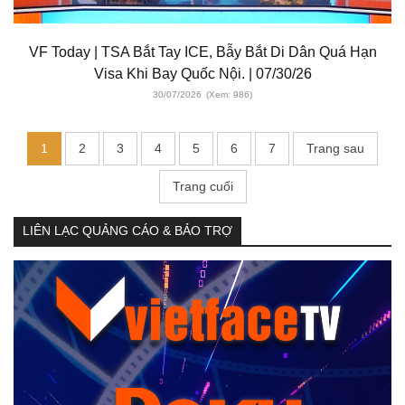
VF Today | TSA Bắt Tay ICE, Bẫy Bắt Di Dân Quá Hạn
Visa Khi Bay Quốc Nội. | 07/30/26
30/07/2026
(Xem: 986)
1
2
3
4
5
6
7
Trang sau
Trang cuối
LIÊN LẠC QUẢNG CÁO & BẢO TRỢ