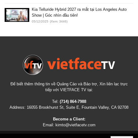
Kia Telluride Hybrid 2027 ra mắt tại Los Angeles Auto
Show | Góc nhìn đầu tiên!
05/12/2025
(Xem: 3446)
Để biết thêm thông tin về Quảng Cáo và Bảo trợ, Xin liên lạc trực
tiếp với VIETFACE TV tại:
Tel:
(714) 864-7988
Address:
16055 Brookhurst St, Suite E, Fountain Valley, CA 92708
Become a Client:
Email:
kimto@vietfacetv.com