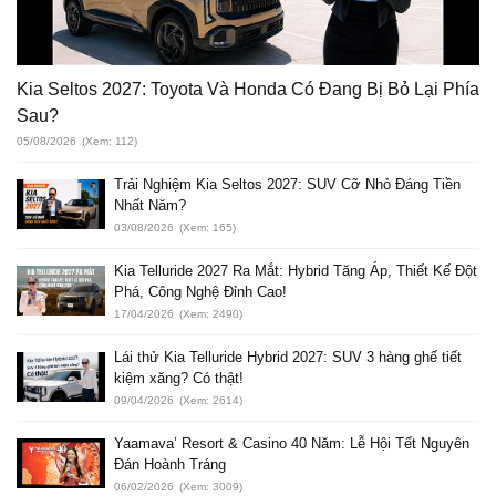
Kia Seltos 2027: Toyota Và Honda Có Đang Bị Bỏ Lại Phía
Sau?
05/08/2026
(Xem: 112)
Trải Nghiệm Kia Seltos 2027: SUV Cỡ Nhỏ Đáng Tiền
Nhất Năm?
03/08/2026
(Xem: 165)
Kia Telluride 2027 Ra Mắt: Hybrid Tăng Áp, Thiết Kế Đột
Phá, Công Nghệ Đỉnh Cao!
17/04/2026
(Xem: 2490)
Lái thử Kia Telluride Hybrid 2027: SUV 3 hàng ghế tiết
kiệm xăng? Có thật!
09/04/2026
(Xem: 2614)
Yaamava’ Resort & Casino 40 Năm: Lễ Hội Tết Nguyên
Đán Hoành Tráng
06/02/2026
(Xem: 3009)