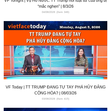
VF Tonight | Vụ Hồ Nước: TT Trump nói luật sư của ông bị
“mắc nghẹn” | 8/3/26
04/08/2026
(Xem: 346)
VF Today | TT TRUMP ĐANG TỰ TAY PHÁ HỦY ĐẢNG
CỘNG HÒA? | 08/03/26
03/08/2026
(Xem: 415)