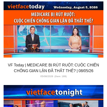
VF Today | MEDICARE BỊ RÚT RUỘT: CUỘC CHIẾN
CHỐNG GIAN LẬN ĐÃ THẤT THẾ? | 08/05/26
05/08/2026
(Xem: 189)