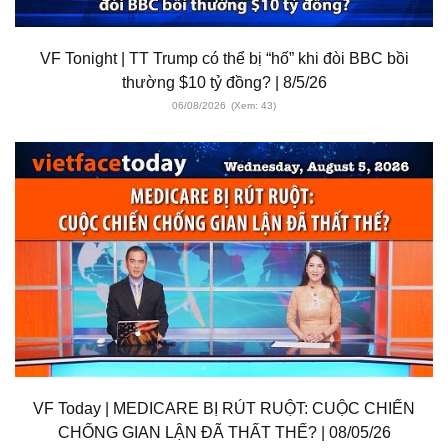
VF Tonight | TT Trump có thể bị “hố” khi đòi BBC bồi
thường $10 tỷ đồng? | 8/5/26
06/08/2026
(Xem: 43)
VF Today | MEDICARE BỊ RÚT RUỘT: CUỘC CHIẾN
CHỐNG GIAN LẬN ĐÃ THẤT THẾ? | 08/05/26