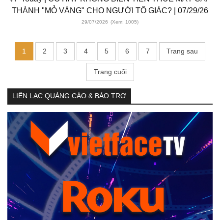
THÀNH "MỎ VÀNG" CHO NGƯỜI TỐ GIÁC? | 07/29/26
29/07/2026
(Xem: 1005)
1
2
3
4
5
6
7
Trang sau
Trang cuối
LIÊN LẠC QUẢNG CÁO & BẢO TRỢ