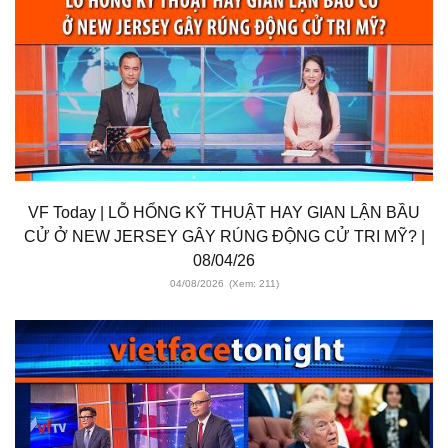
VF Today | LỖ HỔNG KỸ THUẬT HAY GIAN LẬN BẦU
CỬ Ở NEW JERSEY GÂY RÚNG ĐỘNG CỬ TRI MỸ? |
08/04/26
04/08/2026
(Xem: 211)