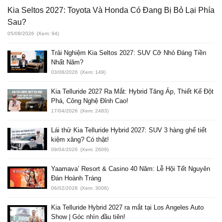
Kia Seltos 2027: Toyota Và Honda Có Đang Bị Bỏ Lại Phía
Sau?
05/08/2026
(Xem: 94)
Trải Nghiệm Kia Seltos 2027: SUV Cỡ Nhỏ Đáng Tiền
Nhất Năm?
03/08/2026
(Xem: 149)
Kia Telluride 2027 Ra Mắt: Hybrid Tăng Áp, Thiết Kế Đột
Phá, Công Nghệ Đỉnh Cao!
17/04/2026
(Xem: 2483)
Lái thử Kia Telluride Hybrid 2027: SUV 3 hàng ghế tiết
kiệm xăng? Có thật!
09/04/2026
(Xem: 2609)
Yaamava’ Resort & Casino 40 Năm: Lễ Hội Tết Nguyên
Đán Hoành Tráng
06/02/2026
(Xem: 3006)
Kia Telluride Hybrid 2027 ra mắt tại Los Angeles Auto
Show | Góc nhìn đầu tiên!