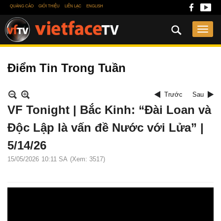
QUẢNG CÁO
GIỚI THIỆU
LIÊN LẠC
ENGLISH
Điểm Tin Trong Tuần
Trước
Sau
VF Tonight | Bắc Kinh: “Đài Loan và
Độc Lập là vấn đề Nước với Lửa” |
5/14/26
15/05/2026
10:11 SA
(Xem: 3517)