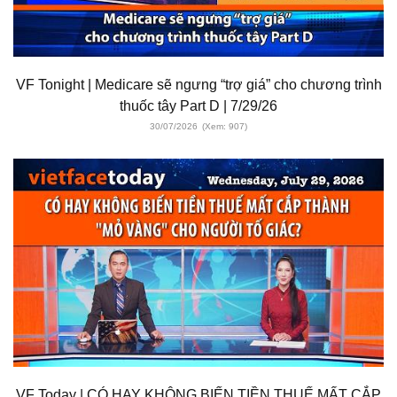
VF Tonight | Medicare sẽ ngưng “trợ giá” cho chương trình
thuốc tây Part D | 7/29/26
30/07/2026
(Xem: 907)
VF Today | CÓ HAY KHÔNG BIẾN TIỀN THUẾ MẤT CẮP