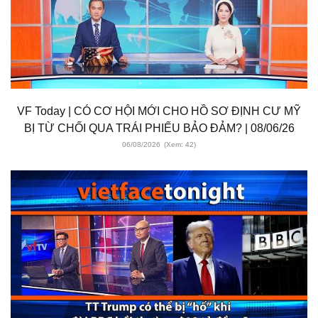
VF Today | CÓ CƠ HỘI MỚI CHO HỒ SƠ ĐỊNH CƯ MỸ
BỊ TỪ CHỐI QUA TRÁI PHIẾU BẢO ĐẢM? | 08/06/26
06/08/2026
(Xem: 42)