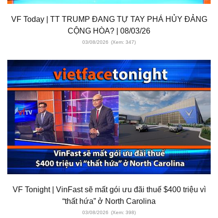
VF Today | TT TRUMP ĐANG TỰ TAY PHÁ HỦY ĐẢNG
CỘNG HÒA? | 08/03/26
03/08/2026
(Xem: 347)
VF Tonight | VinFast sẽ mất gói ưu đãi thuế $400 triệu vì
“thất hứa” ở North Carolina
03/08/2026
(Xem: 398)