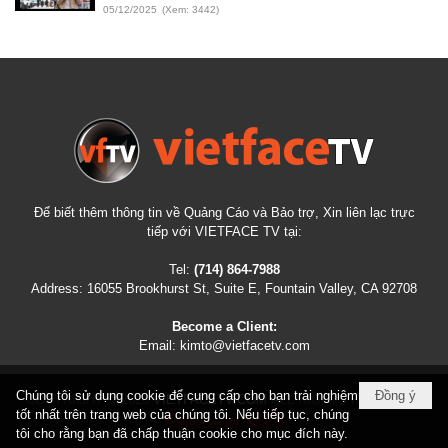
05/12/2025
(Xem: 3442)
Để biết thêm thông tin về Quảng Cáo và Bảo trợ, Xin liên lạc trực
tiếp với VIETFACE TV tại:
Tel:
(714) 864-7988
Address:
16055 Brookhurst St, Suite E, Fountain Valley, CA 92708
Become a Client:
Email:
kimto@vietfacetv.com
Chúng tôi sử dụng cookie để cung cấp cho bạn trải nghiệm
Đồng ý
COPYRIGHT © 2026
VIETFACETV.COM
ALL RIGHTS RESERVED
tốt nhất trên trang web của chúng tôi. Nếu tiếp tục, chúng
tôi cho rằng bạn đã chấp thuận cookie cho mục đích này.