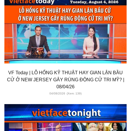
VF Today | LỖ HỔNG KỸ THUẬT HAY GIAN LẬN BẦU
CỬ Ở NEW JERSEY GÂY RÚNG ĐỘNG CỬ TRI MỸ? |
08/04/26
04/08/2026
(Xem: 139)