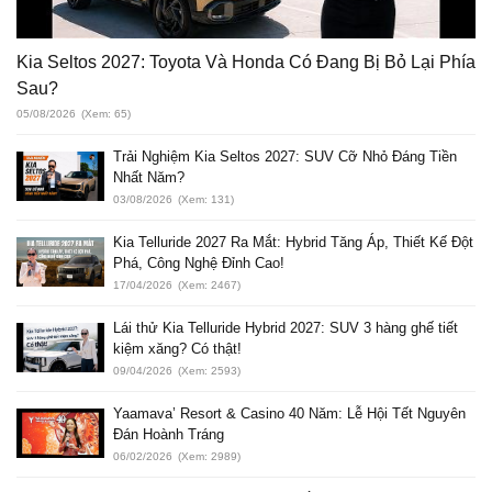
Kia Seltos 2027: Toyota Và Honda Có Đang Bị Bỏ Lại Phía
Sau?
05/08/2026
(Xem: 65)
Trải Nghiệm Kia Seltos 2027: SUV Cỡ Nhỏ Đáng Tiền
Nhất Năm?
03/08/2026
(Xem: 131)
Kia Telluride 2027 Ra Mắt: Hybrid Tăng Áp, Thiết Kế Đột
Phá, Công Nghệ Đỉnh Cao!
17/04/2026
(Xem: 2467)
Lái thử Kia Telluride Hybrid 2027: SUV 3 hàng ghế tiết
kiệm xăng? Có thật!
09/04/2026
(Xem: 2593)
Yaamava’ Resort & Casino 40 Năm: Lễ Hội Tết Nguyên
Đán Hoành Tráng
06/02/2026
(Xem: 2989)