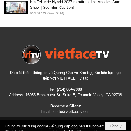
Kia Telluride Hybrid 2027 ra mắt tại Los Angeles Auto
Show | Góc nhìn đầu tiên!
05/12/2025
(Xem: 3424)
Để biết thêm thông tin về Quảng Cáo và Bảo trợ, Xin liên lạc trực
tiếp với VIETFACE TV tại:
Tel:
(714) 864-7988
Address:
16055 Brookhurst St, Suite E, Fountain Valley, CA 92708
Become a Client:
Email:
kimto@vietfacetv.com
Chúng tôi sử dụng cookie để cung cấp cho bạn trải nghiệm
Đồng ý
COPYRIGHT © 2026
VIETFACETV.COM
ALL RIGHTS RESERVED