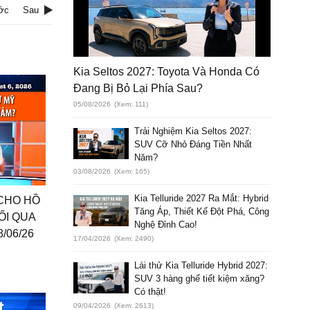
ớc
Sau
Kia Seltos 2027: Toyota Và Honda Có
Đang Bị Bỏ Lại Phía Sau?
05/08/2026
(Xem: 111)
Trải Nghiệm Kia Seltos 2027:
SUV Cỡ Nhỏ Đáng Tiền Nhất
Năm?
03/08/2026
(Xem: 165)
Kia Telluride 2027 Ra Mắt: Hybrid
 CHO HỒ
Tăng Áp, Thiết Kế Đột Phá, Công
ỐI QUA
Nghệ Đỉnh Cao!
/06/26
17/04/2026
(Xem: 2490)
Lái thử Kia Telluride Hybrid 2027:
SUV 3 hàng ghế tiết kiệm xăng?
Có thật!
09/04/2026
(Xem: 2613)