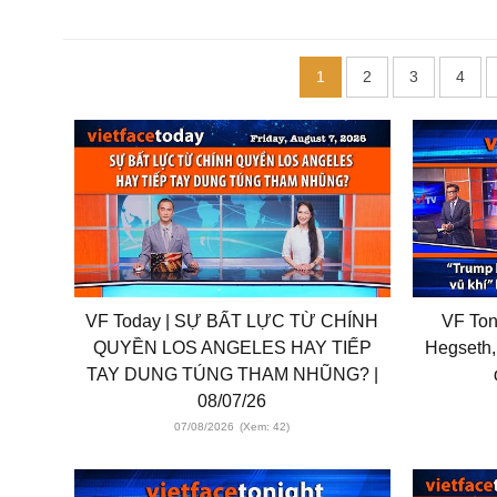
1
2
3
4
VF Today | SỰ BẤT LỰC TỪ CHÍNH
VF Ton
QUYỀN LOS ANGELES HAY TIẾP
Hegseth, 
TAY DUNG TÚNG THAM NHŨNG? |
08/07/26
07/08/2026
(Xem: 42)