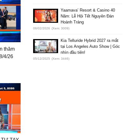
Yaamava’ Resort & Casino 40
Năm: Lễ Hội Tết Nguyên Đán
Hoành Tráng
06/02/2026
(Xem: 3009)
Kia Telluride Hybrid 2027 ra mắt
tại Los Angeles Auto Show | Góc
ến thăm
nhìn đầu tiên!
8/4/26
05/12/2025
(Xem: 3446)
 TỰ TAY