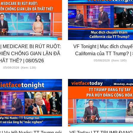
 | MEDICARE BỊ RÚT RUỘT:
VF Tonight | Mục đích chuy
IẾN CHỐNG GIAN LẬN ĐÃ
California của TT Trump? | 
HẤT THẾ? | 08/05/26
05/08/2026
(Xem: 195)
05/08/2026
(Xem: 138)
t | Vụ Hồ Nước: TT Trump nói
VF Today | TT TRUMP ĐANG