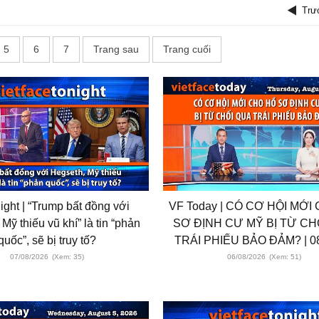
Trư
5
6
7
Trang sau
Trang cuối
ight | “Trump bất đồng với
VF Today | CÓ CƠ HỘI MỚI
Mỹ thiếu vũ khí” là tin “phản
SƠ ĐỊNH CƯ MỸ BỊ TỪ CH
quốc”, sẽ bị truy tố?
TRÁI PHIẾU BẢO ĐẢM? | 08
07/08/2026
(Xem: 35)
06/08/2026
(Xem: 51)