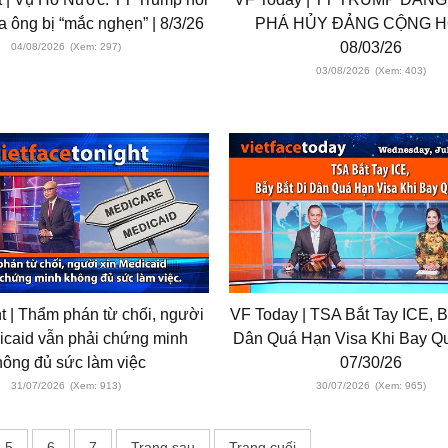
a ông bị “mắc nghẹn” | 8/3/26
PHÁ HỦY ĐẢNG CỘNG H
08/03/26
04/08/2026
(Xem: 297)
03/08/2026
(Xem: 403)
t | Thẩm phán từ chối, người
VF Today | TSA Bắt Tay ICE, B
icaid vẫn phải chứng minh
Dân Quá Hạn Visa Khi Bay Qu
hông đủ sức làm việc
07/30/26
31/07/2026
(Xem: 913)
30/07/2026
(Xem: 965)
5
6
7
Trang sau
Trang cuối