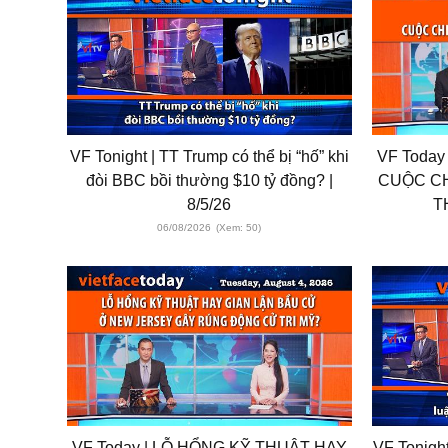
VF Tonight | TT Trump có thể bị “hố” khi
VF Today
đòi BBC bồi thường $10 tỷ đồng? |
CUỘC CH
8/5/26
T
06/08/2026
(Xem: 50)
VF Today | LỖ HỔNG KỸ THUẬT HAY
VF Tonigh