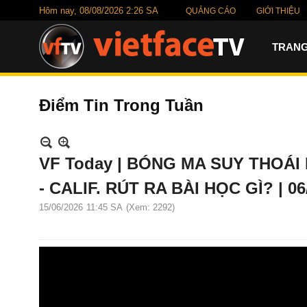
Hôm nay,
08/08/2026 2:26 SA
QUẢNG CÁO
GIỚI THIỆU
TRANG
Điểm Tin Trong Tuần
VF Today | BÓNG MA SUY THOÁI
- CALIF. RÚT RA BÀI HỌC GÌ? | 06
15/06/2026
11:45 SA
(Xem: 2292)