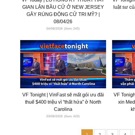
GIAN LẬN BẦU CỬ Ở NEW JERSEY
luật sư củ
GÂY RÚNG ĐỘNG CỬ TRI MỸ? |
08/04/26
04/08/2026
(Xem: 245)
VF Tonight | VinFast sẽ mất gói ưu đãi
VF Tonigh
thuế $400 triệu vì “thất hứa” ở North
xin Med
Carolina
k
03/08/2026
(Xem: 420)
1
2
3
4