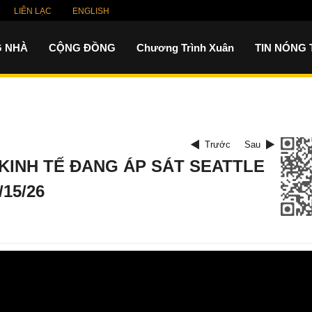
LIÊN LẠC
ENGLISH
 NHÀ
CỘNG ĐỒNG
Chương Trình Xuân
TIN NÓNG
Trước
Sau
 KINH TẾ ĐANG ÁP SÁT SEATTLE
/15/26