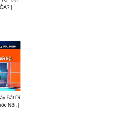
ÒA? |
ẫy Bắt Di
ốc Nội. |