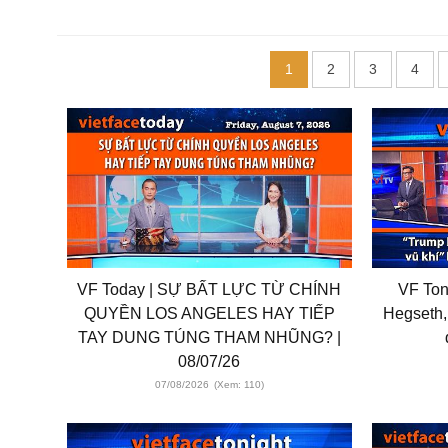
1
2
3
4
VF Today | SỰ BẤT LỰC TỪ CHÍNH
VF Ton
QUYỀN LOS ANGELES HAY TIẾP
Hegseth, 
TAY DUNG TÚNG THAM NHŨNG? |
08/07/26
07/08/2026
(Xem: 110)