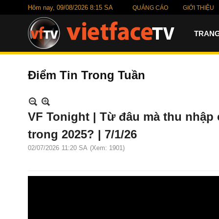
Hôm nay,
09/08/2026 8:15 SA
QUẢNG CÁO
GIỚI THIỆU
TRANG
Điểm Tin Trong Tuần
VF Tonight | Từ đâu mà thu nhậ
trong 2025? | 7/1/26
02/07/2026
11:20 SA
(Xem: 1901)