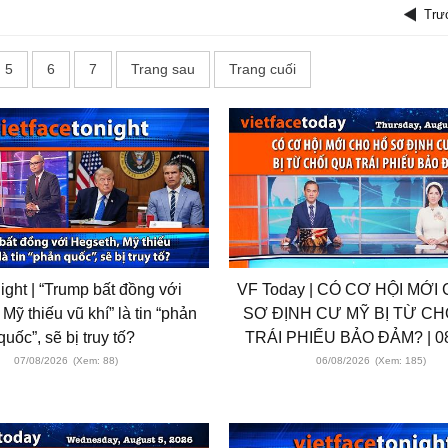
Trư
5
6
7
Trang sau
Trang cuối
ight | “Trump bất đồng với
VF Today | CÓ CƠ HỘI MỚI
Mỹ thiếu vũ khí” là tin “phản
SƠ ĐỊNH CƯ MỸ BỊ TỪ CH
quốc”, sẽ bị truy tố?
TRÁI PHIẾU BẢO ĐẢM? | 08
07/08/2026
(Xem: 88)
06/08/2026
(Xem: 185)