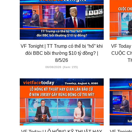
VF Tonight | TT Trump có thể bị “hố” khi
VF Today
đòi BBC bồi thường $10 tỷ đồng? |
CUỘC CH
8/5/26
T
06/08/2026
(Xem: 155)
VF Today | LỖ HỔNG KỸ THUẬT HAY
VF Tonigh