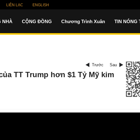
LIÊN LẠC
ENGLISH
 NHÀ
CỘNG ĐỒNG
Chương Trình Xuân
TIN NÓNG
Trước
Sau
p của TT Trump hơn $1 Tỷ Mỹ kim