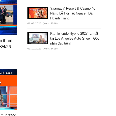
Yaamava’ Resort & Casino 40
Năm: Lễ Hội Tết Nguyên Đán
Hoành Tráng
06/02/2026
(Xem: 3016)
Kia Telluride Hybrid 2027 ra mắt
tại Los Angeles Auto Show | Góc
ến thăm
nhìn đầu tiên!
8/4/26
05/12/2025
(Xem: 3459)
 TỰ TAY