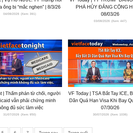
a ông bị “mắc nghẹn” | 8/3/26
PHÁ HỦY ĐẢNG CỘNG H
08/03/26
04/08/2026
(Xem: 391)
03/08/2026
(Xem: 447)
t | Thẩm phán từ chối, người
VF Today | TSA Bắt Tay ICE, B
icaid vẫn phải chứng minh
Dân Quá Hạn Visa Khi Bay Qu
hông đủ sức làm việc
07/30/26
31/07/2026
(Xem: 950)
30/07/2026
(Xem: 1036)
5
6
7
Trang sau
Trang cuối