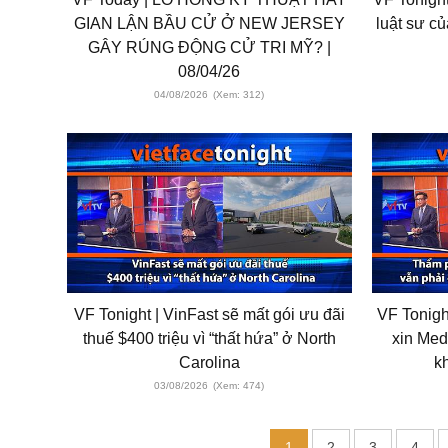
GIAN LẬN BẦU CỬ Ở NEW JERSEY
luật sư củ
GÂY RÚNG ĐỘNG CỬ TRI MỸ? |
08/04/26
04/08/2026
(Xem: 312)
VF Tonight | VinFast sẽ mất gói ưu đãi
VF Tonigh
thuế $400 triệu vì “thất hứa” ở North
xin Med
Carolina
k
03/08/2026
(Xem: 474)
1
2
3
4