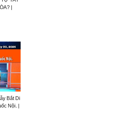
ÒA? |
ẫy Bắt Di
ốc Nội. |