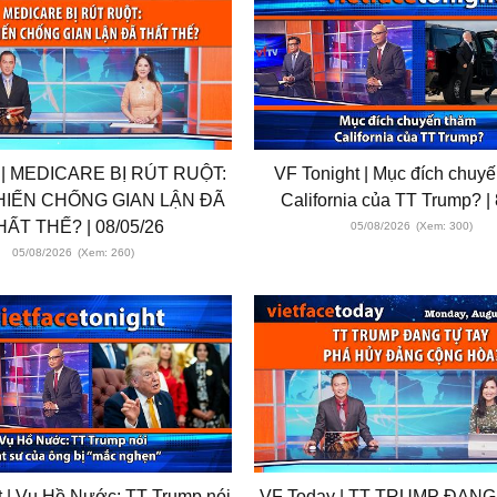
 | MEDICARE BỊ RÚT RUỘT:
VF Tonight | Mục đích chuy
IẾN CHỐNG GIAN LẬN ĐÃ
California của TT Trump? | 
HẤT THẾ? | 08/05/26
05/08/2026
(Xem: 300)
05/08/2026
(Xem: 260)
t | Vụ Hồ Nước: TT Trump nói
VF Today | TT TRUMP ĐANG