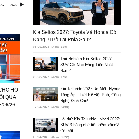
ớc
Sau
Kia Seltos 2027: Toyota Và Honda Có
Đang Bị Bỏ Lại Phía Sau?
05/08/2026
(Xem: 138)
Trải Nghiệm Kia Seltos 2027:
SUV Cỡ Nhỏ Đáng Tiền Nhất
Năm?
03/08/2026
(Xem: 176)
Kia Telluride 2027 Ra Mắt: Hybrid
 CHO HỒ
Tăng Áp, Thiết Kế Đột Phá, Công
ỐI QUA
Nghệ Đỉnh Cao!
/06/26
17/04/2026
(Xem: 2498)
Lái thử Kia Telluride Hybrid 2027:
SUV 3 hàng ghế tiết kiệm xăng?
Có thật!
09/04/2026
(Xem: 2622)