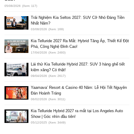
05/08/2026
(Xem: 117)
Trải Nghiệm Kia Seltos 2027: SUV Cỡ Nhỏ Đáng Tiền
Nhất Năm?
03/08/2026
(Xem: 169)
Kia Telluride 2027 Ra Mắt: Hybrid Tăng Áp, Thiết Kế Đột
Phá, Công Nghệ Đỉnh Cao!
17/04/2026
(Xem: 2493)
Lái thử Kia Telluride Hybrid 2027: SUV 3 hàng ghế tiết
kiệm xăng? Có thật!
09/04/2026
(Xem: 2617)
Yaamava’ Resort & Casino 40 Năm: Lễ Hội Tết Nguyên
Đán Hoành Tráng
06/02/2026
(Xem: 3011)
Kia Telluride Hybrid 2027 ra mắt tại Los Angeles Auto
Show | Góc nhìn đầu tiên!
05/12/2025
(Xem: 3449)