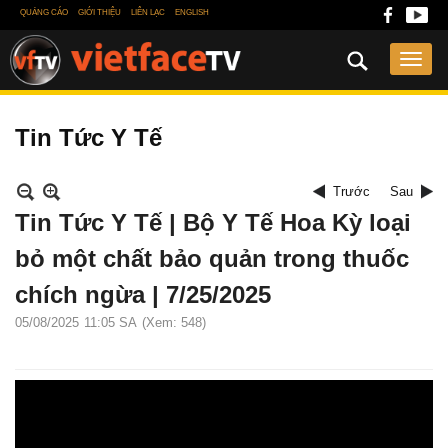
QUẢNG CÁO
GIỚI THIỆU
LIÊN LẠC
ENGLISH
Tin Tức Y Tế
Trước
Sau
Tin Tức Y Tế | Bộ Y Tế Hoa Kỳ loại
bỏ một chất bảo quản trong thuốc
chích ngừa | 7/25/2025
05/08/2025
11:05 SA
(Xem: 548)