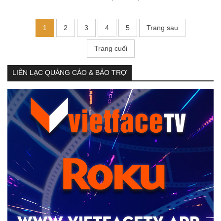
1
2
3
4
5
Trang sau
Trang cuối
LIÊN LẠC QUẢNG CÁO & BẢO TRỢ