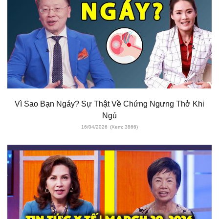
Vì Sao Bạn Ngáy? Sự Thật Về Chứng Ngưng Thở Khi
Ngủ
16/04/2026
(Xem: 3866)