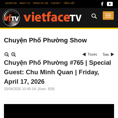
ADVERTISE
ABOUT US
TERMS OF USE
CONTACT
TIẾNG VIỆT
Chuyện Phố Phường Show
Trước
Sau
Chuyện Phố Phường #765 | Special
Guest: Chu Minh Quan | Friday,
April 17, 2026
20/04/2026
10:49 SA
(Xem: 828)