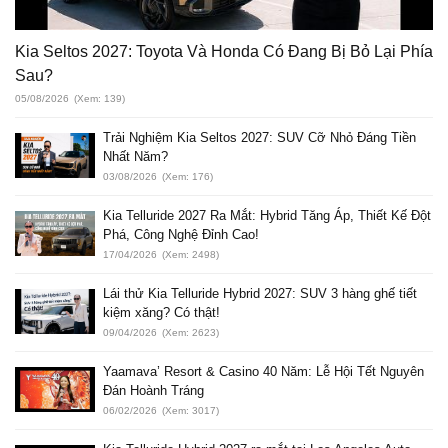
Kia Seltos 2027: Toyota Và Honda Có Đang Bị Bỏ Lại Phía
Sau?
05/08/2026
(Xem: 139)
Trải Nghiệm Kia Seltos 2027: SUV Cỡ Nhỏ Đáng Tiền
Nhất Năm?
03/08/2026
(Xem: 176)
Kia Telluride 2027 Ra Mắt: Hybrid Tăng Áp, Thiết Kế Đột
Phá, Công Nghệ Đỉnh Cao!
17/04/2026
(Xem: 2498)
Lái thử Kia Telluride Hybrid 2027: SUV 3 hàng ghế tiết
kiệm xăng? Có thật!
09/04/2026
(Xem: 2623)
Yaamava’ Resort & Casino 40 Năm: Lễ Hội Tết Nguyên
Đán Hoành Tráng
06/02/2026
(Xem: 3017)