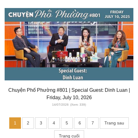
Chuyện Phố Phường #801 | Special Guest: Dinh Luan |
Friday, July 10, 2026
14/07/2026
(Xem: 339)
1
2
3
4
5
6
7
Trang sau
Trang cuối