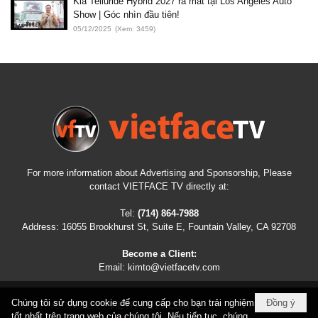
Kia Telluride Hybrid 2027 ra mắt tại Los Angeles Auto
Show | Góc nhìn đầu tiên!
05/12/2025
(Xem: 3459)
For more information about Advertising and Sponsorship, Please
contact VIETFACE TV directly at:
Tel:
(714) 864-7988
Address:
16055 Brookhurst St, Suite E, Fountain Valley, CA 92708
Become a Client:
Email:
kimto@vietfacetv.com
Chúng tôi sử dụng cookie để cung cấp cho bạn trải nghiệm
Đồng ý
COPYRIGHT © 2026
VIETFACETV.COM
ALL RIGHTS RESERVED
tốt nhất trên trang web của chúng tôi. Nếu tiếp tục, chúng