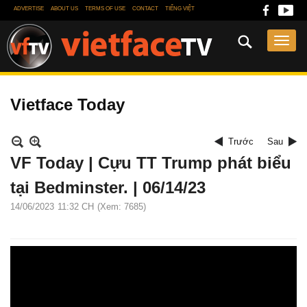
ADVERTISE
ABOUT US
TERMS OF USE
CONTACT
TIẾNG VIỆT
Vietface Today
Trước
Sau
VF Today | Cựu TT Trump phát biểu
tại Bedminster. | 06/14/23
14/06/2023
11:32 CH
(Xem: 7685)