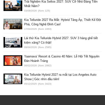
Trải Nghiệm Kia Seltos 2027: SUV Cỡ Nhỏ Đáng Tiền
Nhất Năm?
03/08/2026
(Xem: 125)
Kia Telluride 2027 Ra Mắt: Hybrid Tăng Áp, Thiết Kế Đột
Phá, Công Nghệ Đỉnh Cao!
17/04/2026
(Xem: 2463)
Lái thử Kia Telluride Hybrid 2027: SUV 3 hàng ghế tiết
kiệm xăng? Có thật!
09/04/2026
(Xem: 2585)
Yaamava’ Resort & Casino 40 Năm: Lễ Hội Tết Nguyên
Đán Hoành Tráng
06/02/2026
(Xem: 2982)
Kia Telluride Hybrid 2027 ra mắt tại Los Angeles Auto
Show | Góc nhìn đầu tiên!
05/12/2025
(Xem: 3423)