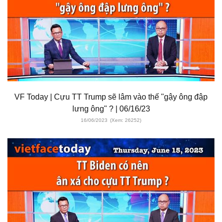
VF Today | Cựu TT Trump sẽ lâm vào thế "gậy ông đập
lưng ông" ? | 06/16/23
16/06/2023
(Xem: 26252)