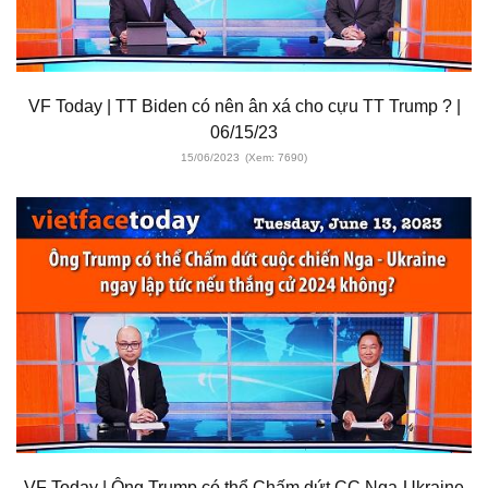
VF Today | TT Biden có nên ân xá cho cựu TT Trump ? |
06/15/23
15/06/2023
(Xem: 7690)
VF Today | Ông Trump có thể Chấm dứt CC Nga-Ukraine