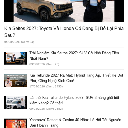
Kia Seltos 2027: Toyota Và Honda Có Đang Bị Bỏ Lại Phía
Sau?
05/08/2026
(Xem: 34)
Trải Nghiệm Kia Seltos 2027: SUV Cỡ Nhỏ Đáng Tiền
Nhất Năm?
03/08/2026
(Xem: 93)
Kia Telluride 2027 Ra Mắt: Hybrid Tăng Áp, Thiết Kế Đột
Phá, Công Nghệ Đỉnh Cao!
17/04/2026
(Xem: 2455)
Lái thử Kia Telluride Hybrid 2027: SUV 3 hàng ghế tiết
kiệm xăng? Có thật!
09/04/2026
(Xem: 2582)
Yaamava’ Resort & Casino 40 Năm: Lễ Hội Tết Nguyên
Đán Hoành Tráng