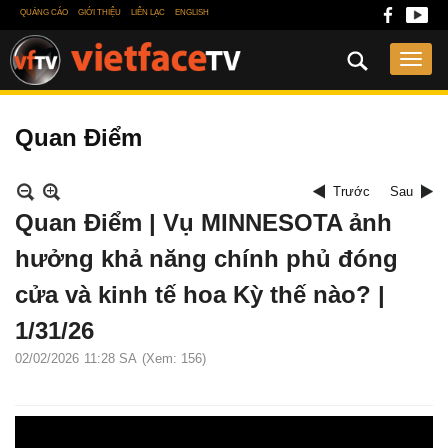
QUẢNG CÁO
GIỚI THIỆU
LIÊN LẠC
ENGLISH
Quan Điểm
Trước
Sau
Quan Điểm | Vụ MINNESOTA ảnh
hưởng khả năng chính phủ đóng
cửa và kinh tế hoa Kỳ thế nào? |
1/31/26
02/02/2026
11:28 SA
(Xem: 156)