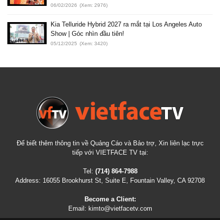
06/02/2026
(Xem: 2976)
Kia Telluride Hybrid 2027 ra mắt tại Los Angeles Auto
Show | Góc nhìn đầu tiên!
05/12/2025
(Xem: 3420)
Để biết thêm thông tin về Quảng Cáo và Bảo trợ, Xin liên lạc trực
tiếp với VIETFACE TV tại:
Tel:
(714) 864-7988
Address:
16055 Brookhurst St, Suite E, Fountain Valley, CA 92708
Become a Client:
Email:
kimto@vietfacetv.com