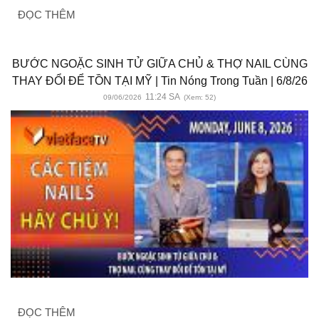
ĐỌC THÊM
BƯỚC NGOẶC SINH TỬ GIỮA CHỦ & THỢ NAIL CÙNG
THAY ĐỔI ĐỂ TỒN TẠI MỸ | Tin Nóng Trong Tuần | 6/8/26
11:24 SA
09/06/2026
(Xem: 52)
ĐỌC THÊM