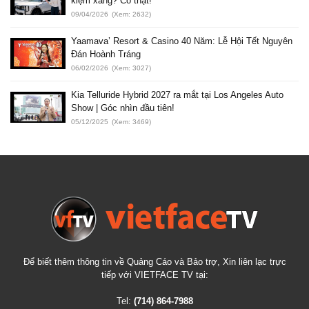
kiệm xăng? Có thật!
09/04/2026
(Xem: 2632)
Yaamava’ Resort & Casino 40 Năm: Lễ Hội Tết Nguyên
Đán Hoành Tráng
06/02/2026
(Xem: 3027)
Kia Telluride Hybrid 2027 ra mắt tại Los Angeles Auto
Show | Góc nhìn đầu tiên!
05/12/2025
(Xem: 3469)
Để biết thêm thông tin về Quảng Cáo và Bảo trợ, Xin liên lạc trực
tiếp với VIETFACE TV tại:
Tel:
(714) 864-7988