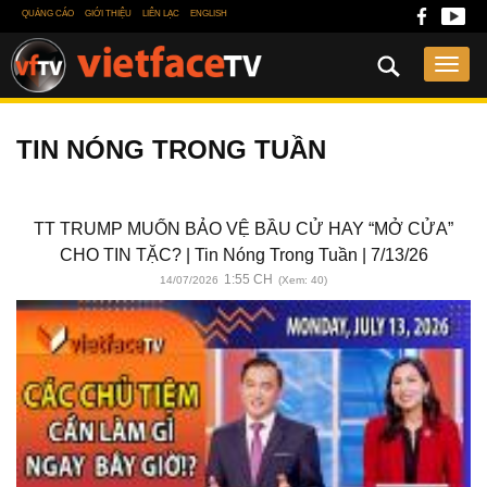
QUẢNG CÁO
GIỚI THIỆU
LIÊN LẠC
ENGLISH
TIN NÓNG TRONG TUẦN
TT TRUMP MUỐN BẢO VỆ BẦU CỬ HAY “MỞ CỬA”
CHO TIN TẶC? | Tin Nóng Trong Tuần | 7/13/26
1:55 CH
14/07/2026
(Xem: 40)