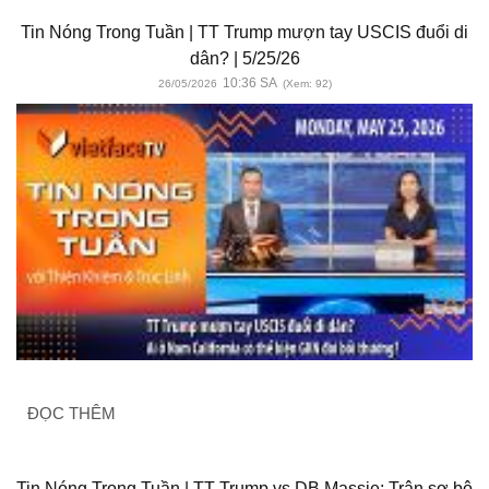
Tin Nóng Trong Tuần | TT Trump mượn tay USCIS đuổi di
dân? | 5/25/26
10:36 SA
26/05/2026
(Xem: 92)
ĐỌC THÊM
Tin Nóng Trong Tuần | TT Trump vs DB Massie: Trận sơ bộ