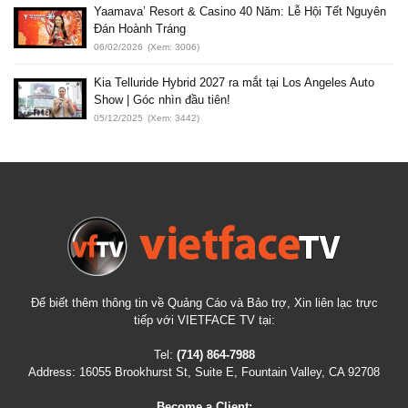
Yaamava’ Resort & Casino 40 Năm: Lễ Hội Tết Nguyên
Đán Hoành Tráng
06/02/2026
(Xem: 3006)
Kia Telluride Hybrid 2027 ra mắt tại Los Angeles Auto
Show | Góc nhìn đầu tiên!
05/12/2025
(Xem: 3442)
Để biết thêm thông tin về Quảng Cáo và Bảo trợ, Xin liên lạc trực
tiếp với VIETFACE TV tại:
Tel:
(714) 864-7988
Address:
16055 Brookhurst St, Suite E, Fountain Valley, CA 92708
Become a Client: