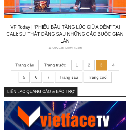
VF Today | “PHIẾU BẦU TĂNG LÚC GIỮA ĐÊM” TẠI
CALI: SỰ THẬT ĐẰNG SAU NHỮNG CÁO BUỘC GIAN
LẬN
11/06/2026
(Xem: 4030)
Trang đầu
Trang trước
1
2
3
4
5
6
7
Trang sau
Trang cuối
LIÊN LẠC QUẢNG CÁO & BẢO TRỢ