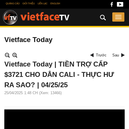
QUẢNG CÁO
GIỚI THIỆU
LIÊN LẠC
ENGLISH
Vietface Today
Trước
Sau
Vietface Today | TIỀN TRỢ CẤP
$3721 CHO DÂN CALI - THỰC HƯ
RA SAO? | 04/25/25
25/04/2025
1:48 CH
(Xem: 13466)