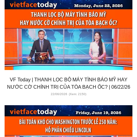
VF Today | THANH LỌC BỘ MÁY TÌNH BÁO MỸ HAY
NƯỚC CỜ CHÍNH TRỊ CỦA TÒA BẠCH ỐC? | 06/22/26
22/06/2026
(Xem: 2150)