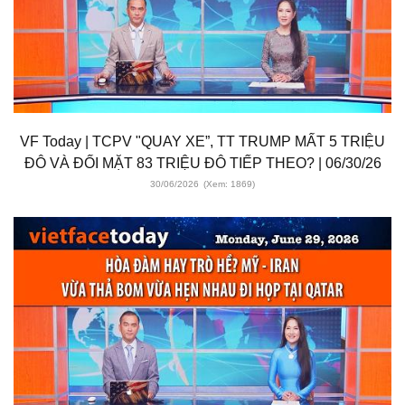
VF Today | TCPV "QUAY XE”, TT TRUMP MẤT 5 TRIỆU
ĐÔ VÀ ĐỐI MẶT 83 TRIỆU ĐÔ TIẾP THEO? | 06/30/26
30/06/2026
(Xem: 1869)