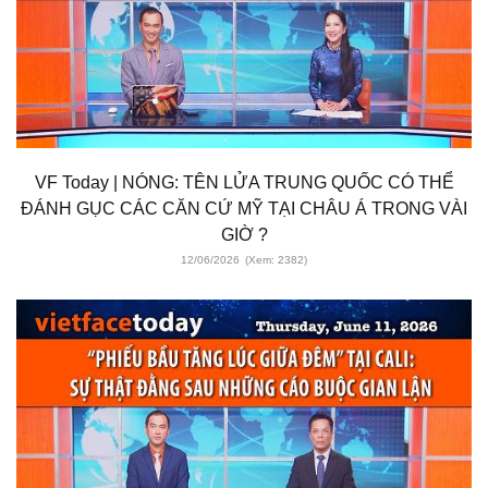
VF Today | NÓNG: TÊN LỬA TRUNG QUỐC CÓ THỂ
ĐÁNH GỤC CÁC CĂN CỨ MỸ TẠI CHÂU Á TRONG VÀI
GIỜ ?
12/06/2026
(Xem: 2382)