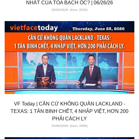
NHẤT CỦA TÒA BẠCH ỐC? | 06/26/26
26/06/2026
(Xem: 2033)
VF Today | CĂN CỨ KHÔNG QUÂN LACKLAND -
TEXAS: 1 TÂN BINH CHẾT, 4 NHẬP VIỆT, HƠN 200
PHẢI CÁCH LY
25/06/2026
(Xem: 2069)