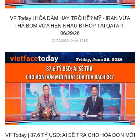
VF Today | HÒA ĐÀM HAY TRÒ HỀ? MỸ - IRAN VỪA
THẢ BOM VỪA HẸN NHAU ĐI HỌP TẠI QATAR |
06/29/26
29/06/2026
(Xem: 1938)
VF Today | 87,6 TỶ USD: AI SẼ TRẢ CHO HÓA ĐƠN MỚI