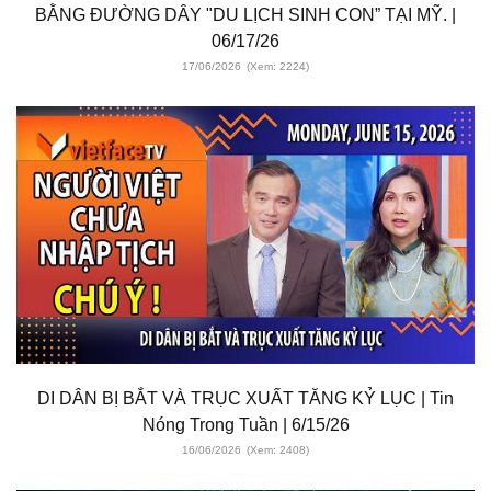
BẰNG ĐƯỜNG DÂY "DU LỊCH SINH CON” TẠI MỸ. |
06/17/26
17/06/2026
(Xem: 2224)
DI DÂN BỊ BẮT VÀ TRỤC XUẤT TĂNG KỶ LỤC | Tin
Nóng Trong Tuần | 6/15/26
16/06/2026
(Xem: 2408)