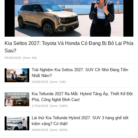
Kia Seltos 2027: Toyota Và Honda Có Đang Bị Bỏ Lại Phía
Sau?
05/08/2026
(Xem: 94)
Trải Nghiệm Kia Seltos 2027: SUV Cỡ Nhỏ Đáng Tiền
Nhất Năm?
03/08/2026
(Xem: 149)
Kia Telluride 2027 Ra Mắt: Hybrid Tăng Áp, Thiết Kế Đột
Phá, Công Nghệ Đỉnh Cao!
17/04/2026
(Xem: 2485)
Lái thử Kia Telluride Hybrid 2027: SUV 3 hàng ghế tiết
kiệm xăng? Có thật!
09/04/2026
(Xem: 2609)